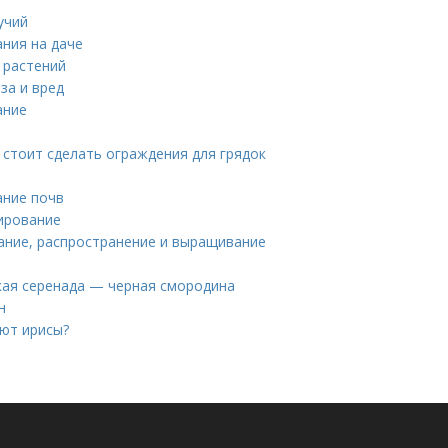
учий
ния на даче
 растений
за и вред
ание
 стоит сделать ограждения для грядок
ание почв
ирование
сание, распространение и выращивание
кая серенада — черная смородина
н
ают ирисы?