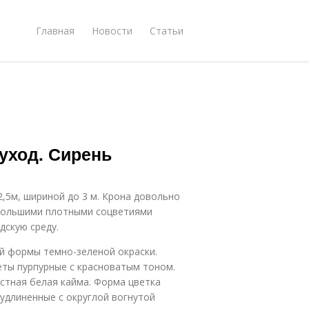
Главная
Новости
Статьи
уход. Сирень
2,5м, шириной до 3 м. Крона довольно
 большими плотными соцветиями
дскую среду.
ой формы темно-зеленой окраски.
еты пурпурные с красноватым тоном.
астная белая кайма. Форма цветка
 удлиненные с округлой вогнутой