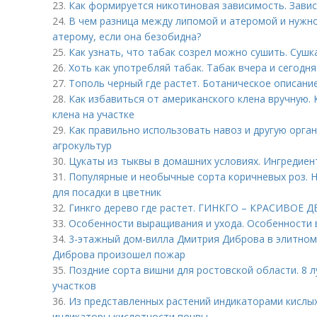
23.
Как формируется никотиновая зависимость. Завис
24.
В чем разница между липомой и атеромой и нужно
атерому, если она безобидна?
25.
Как узнать, что табак созрел можно сушить. Сушк
26.
Хоть как употребляй табак. Табак вчера и сегодня
27.
Тополь черный где растет. Ботаническое описани
28.
Как избавиться от американского клена вручную.
клена на участке
29.
Как правильно использовать навоз и другую орган
агрокультур
30.
Цукаты из тыквы в домашних условиях. Ингредиен
31.
Популярные и необычные сорта коричневых роз. Н
для посадки в цветник
32.
Гинкго дерево где растет. ГИНКГО – КРАСИВОЕ
33.
Особенности выращивания и ухода. Особенности
34.
3-этажный дом-вилла Дмитрия Диброва в элитном
Диброва произошел пожар
35.
Поздние сорта вишни для ростовской области. 8 
участков
36.
Из представленных растений индикаторами кислых
индикаторы кислотности почвы