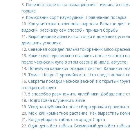
8.
Полезные советы по выращиванию тимьяна из семян
горшке
9.
Крыжовник сорт изумрудный. Правильная посадка
10.
Как уничтожить кленовые заросли. Вкратце для те
видосик, расскажу сам способ - принцип борьбы
11.
Выращивание айвы из косточки в домашних услови
домашних условиях
12.
Северная орхидея пальчатокоренник мясо-красны
13.
Какие культуры можно высадить после чеснока на 
после чеснока и лука в этом сезоне (в июле, августе)
14.
Почему на каланхоэ опадают листья. Каланхоэ оп
15.
Томат Цетус f1 урожайность. Что представляет с
16.
Секреты посадки чеснока весной в открытый грунт
в открытый грунт
17.
5 способов размножить лилейники. Добавление с
18.
Подготовка клубники к зиме
19.
Уход за клубникой после сбора урожая правильно
20.
Мох, как комнатное растение. Как вырастить ком
21.
Когда убирать табак с огорода. Сорта
22.
Один день без табака. Всемирный день без табака