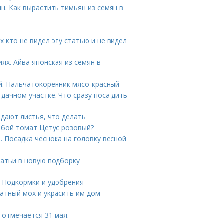
. Как вырастить тимьян из семян в
х кто не видел эту статью и не видел
ях. Айва японская из семян в
й. Пальчатокоренник мясо-красный
дачном участке. Что сразу поса дить
адают листья, что делать
обой томат Цетус розовый?
. Посадка чеснока на головку весной
татьи в новую подборку
. Подкормки и удобрения
натный мох и украсить им дом
 отмечается 31 мая.