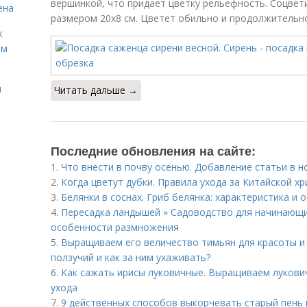
вершинкой, что придает цветку рельефность. Соцве
ена
размером 20х8 см. Цветет обильно и продолжительно
к
ём
и
Читать дальше →
Последние обновления на сайте:
1.
Что внести в почву осенью. Добавление статьи в 
2.
Когда цветут дубки. Правила ухода за Китайской х
3.
Белянки в соснах. Гриб белянка: характеристика и
4.
Пересадка ландышей » Садоводство для начинающи
особенности размножения
5.
Выращиваем его величество тимьян для красоты и 
ползучий и как за ним ухаживать?
6.
Как сажать ирисы луковичные. Выращиваем лукович
ухода
7.
9 действенных способов выкорчевать старый пень 