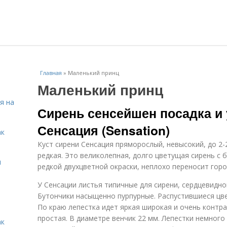
Главная
»
Маленький принц
Маленький принц
я на
Сирень сенсейшен посадка и 
Сенсация (Sensation)
ак
Куст сирени Сенсация пряморослый, невысокий, до 2-
редкая. Это великолепная, долго цветущая сирень с
я
редкой двухцветной окраски, неплохо переносит горо
У Сенсации листья типичные для сирени, сердцевидн
Бутончики насыщенно пурпурные. Распустившиеся цв
По краю лепестка идет яркая широкая и очень контр
простая. В диаметре венчик 22 мм. Лепестки немного
ак