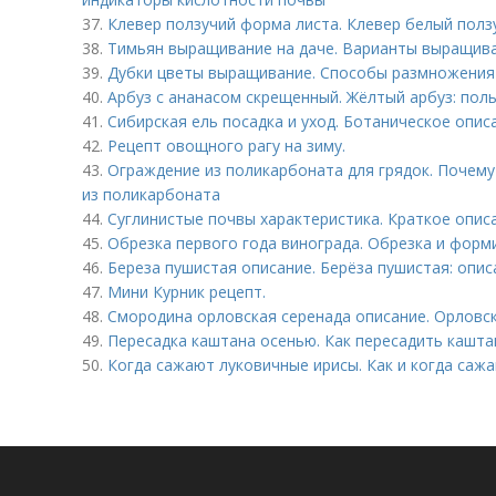
37.
Клевер ползучий форма листа. Клевер белый полз
38.
Тимьян выращивание на даче. Варианты выращива
39.
Дубки цветы выращивание. Способы размножения
40.
Арбуз с ананасом скрещенный. Жёлтый арбуз: поль
41.
Сибирская ель посадка и уход. Ботаническое опис
42.
Рецепт овощного рагу на зиму.
43.
Ограждение из поликарбоната для грядок. Почему
из поликарбоната
44.
Суглинистые почвы характеристика. Краткое опис
45.
Обрезка первого года винограда. Обрезка и форм
46.
Береза пушистая описание. Берёза пушистая: опи
47.
Мини Курник рецепт.
48.
Смородина орловская серенада описание. Орловс
49.
Пересадка каштана осенью. Как пересадить кашта
50.
Когда сажают луковичные ирисы. Как и когда саж