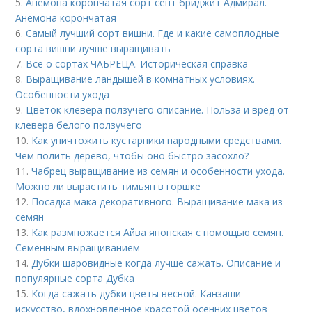
5.
Анемона корончатая сорт сент бриджит Адмирал.
Анемона корончатая
6.
Самый лучший сорт вишни. Где и какие самоплодные
сорта вишни лучше выращивать
7.
Все о сортах ЧАБРЕЦА. Историческая справка
8.
Выращивание ландышей в комнатных условиях.
Особенности ухода
9.
Цветок клевера ползучего описание. Польза и вред от
клевера белого ползучего
10.
Как уничтожить кустарники народными средствами.
Чем полить дерево, чтобы оно быстро засохло?
11.
Чабрец выращивание из семян и особенности ухода.
Можно ли вырастить тимьян в горшке
12.
Посадка мака декоративного. Выращивание мака из
семян
13.
Как размножается Айва японская с помощью семян.
Семенным выращиванием
14.
Дубки шаровидные когда лучше сажать. Описание и
популярные сорта Дубка
15.
Когда сажать дубки цветы весной. Канзаши –
искусство, вдохновленное красотой осенних цветов