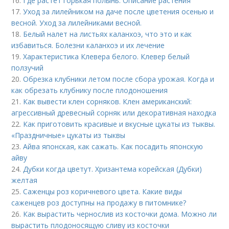
16.
Где растет горькая полынь. Описание растения
17.
Уход за лилейником на даче после цветения осенью и
весной. Уход за лилейниками весной.
18.
Белый налет на листьях каланхоэ, что это и как
избавиться. Болезни каланхоэ и их лечение
19.
Характеристика Клевера белого. Клевер белый
ползучий
20.
Обрезка клубники летом после сбора урожая. Когда и
как обрезать клубнику после плодоношения
21.
Как вывести клен сорняков. Клен американский:
агрессивный древесный сорняк или декоративная находка
22.
Как приготовить красивые и вкусные цукаты из тыквы.
«Праздничные» цукаты из тыквы
23.
Айва японская, как сажать. Как посадить японскую
айву
24.
Дубки когда цветут. Хризантема корейская (Дубки)
желтая
25.
Саженцы роз коричневого цвета. Какие виды
саженцев роз доступны на продажу в питомнике?
26.
Как вырастить чернослив из косточки дома. Можно ли
вырастить плодоносящую сливу из косточки