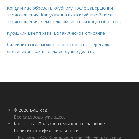
Когда и как обрезать клубнику после завершения
плодоношения. Как ухаживать за клубникой после
плодоношения, чем подкармливать и когда обрезать
Кукушкин цвет трава. Ботаническое описание
Лилейник когда можно пересаживать. Пересадка
лилейников: как и когда её лучше делать
© 2026 Ваш сад
Все садоводы уже здесь!
Контакты
Пользовательское соглашение
Политика конфидециальности
г. Москва, ЦАО, Красносельский, Мясницкая улица