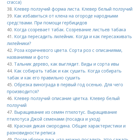
cracca)
38.
Клевер ползучий форма листа. Клевер белый ползучий
39.
Как избавиться от клена на огороде народными
средствами. При помощи гербицидов
40.
Когда созревает табак. Созревание листьев табака
41.
Когда пересадить лилейник. Когда и как пересаживать
лилейники?
42.
Роза коричневого цвета. Сорта роз с описаниями,
названиями и фото
43.
Тальник дерево, как выглядит. Виды и сорта ивы
44.
Как собирать табак и как сушить. Когда собирать
табак и как его правильно сушить
45.
Обрезка винограда в первый год осенью. Для чего
производится?
46.
Клевер ползучий описание цветка. Клевер белый
ползучий
47.
Выращивание из семян птилотус. Выращивание
птилотуса Джой семенами (посадка и уход)
48.
Красная дикая смородина. Общие характеристики и
разновидности реписа
49.
После уборки лука, что можно посадить. Что сажать