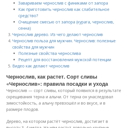
Завариваем чернослив с финиками от запора
Как приготовить чернослив как слабительное
средство?
Очищение смесью от запора (курага, чернослив,
сенна)
Чернослив дерево. Из чего делают чернослив
Чернослив польза для мужчин. Чернослив: полезные
свойства для мужчин
Полезные свойства чернослива
Рецепт для восстановления мужской потенции
Видео как делают чернослив
Чернослив, как растет. Сорт сливы
«Чернослив»: правила посадки и ухода
Чернослив — сорт сливы, который появился в результате
скрещивания терна и алычи. От терна он унаследовал
зимостойкость, а алычу превзошёл и во вкусе, и в
размере плодов.
Дерево, на котором растёт чернослив, достигает в
высоту 3–4 метра. На нём растут довольно крупные