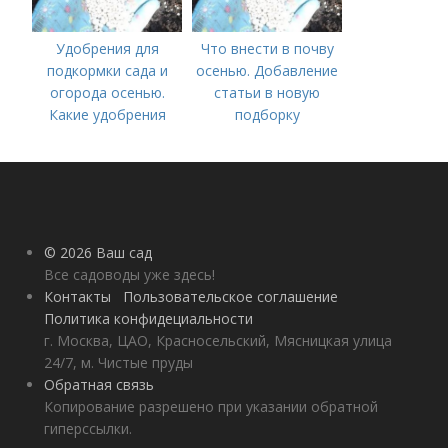
Удобрения для
Что внести в почву
подкормки сада и
осенью. Добавление
огорода осенью.
статьи в новую
Какие удобрения
подборку
вносить осенью и как
правильно это
делать?
© 2026 Ваш сад
Все садоводы уже здесь!
Контакты
Пользовательское соглашение
Политика конфидециальности
г. Москва, ЦАО, Красносельский, Мясницкая улица
24/7, м. Чистые пруды
Обратная связь
Копирование разрешено при указании обратной
гиперссылки.