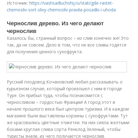
Источник:
https://vashsadluchshij.ru/stati/gde-rastet-
chernosliv-sort-slivy-chernosliv-pravila-posadki-i-uhoda
Чернослив дерево. Из чего делают
чернослив
Казалось бы, странный вопрос – из слив конечно же! Это
так, да не совсем. Дело в том, что не все сливы годятся
для получения ценного сухофрукта.
Русский плодовод Кочановский любил рассказывать о
курьезном случае, который произошел с ним в городе
Туре. Он прибыл туда, чтобы познакомится с
черносливом – гордостью Франции! А город этот в
начале прошлого века был центром туризма. И в каждом
магазине были выставлены корзины с сухофруктами. Тут
же красовались цветные этикетки. На них сияла желтыми
боками круглая слива сорта Ренклод Зеленый, чтобы
туристы знали, из чего получается чернослив.