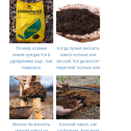
агрессивный
древесный сорняк
или декоративная
находка
Почему осенью
Когда лучше вносить
земля нуждается в
навоз осенью или
удобрениях ещё.. Как
весной. Когда вносят
повысить
перегной: осенью или
плодородие почвы
весной, правила
осенью
внесения удобрений
Можно ли вносить
Конский навоз, как
свежий навоз на
удобрение. Внесение