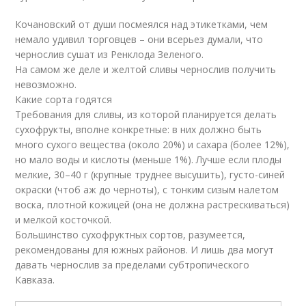
Кочановский от души посмеялся над этикетками, чем
немало удивил торговцев – они всерьез думали, что
чернослив сушат из Ренклода Зеленого.
На самом же деле и желтой сливы чернослив получить
невозможно.
Какие сорта годятся
Требования для сливы, из которой планируется делать
сухофрукты, вполне конкретные: в них должно быть
много сухого вещества (около 20%) и сахара (более 12%),
но мало воды и кислоты (меньше 1%). Лучше если плоды
мелкие, 30–40 г (крупные труднее высушить), густо-синей
окраски (чтоб аж до черноты), с тонким сизым налетом
воска, плотной кожицей (она не должна растрескиваться)
и мелкой косточкой.
Большинство сухофруктных сортов, разумеется,
рекомендованы для южных районов. И лишь два могут
давать чернослив за пределами субтропического
Кавказа.