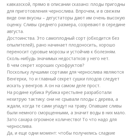
кавказской, прямо в описании сказано: плоды пригодны
для приготовления чернослива. Впрочем, и в свежем
виде они вкусны – дегустаторы дают им очень высокую
оценку. Сливы среднего размера, созревают в середине
августа.
Достоинства. Это самоплодный сорт (обходится без
опылителей), рано начинает плодоносить, хорошо
переносит суровые морозы и устойчив к болезням.
Сколь-нибудь значимых недостатков у него нет.
В чем секрет хороших сухофруктов?
Поскольку лучшими сортами для чернослива являются
Венгерки, то и главный секрет сушки плодов следует
искать у венгров. А он на самом деле прост.
На родине кубика Рубика крестьяне разработали
нехитрую тактику: они не срывали плоды с дерева, а
ждали, когда те сами упадут на траву. Опавшие сливы
были немного сморщенными, а значит воды в них мало.
Зато сахара огромное количество! То что надо для
чернослива.
Да, и еще одни момент: чтобы получились сладкие