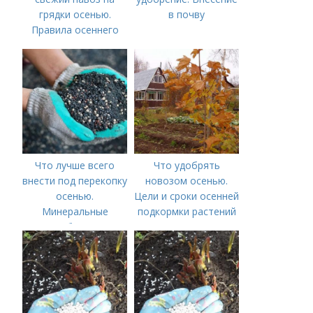
грядки осенью.
в почву
Правила осеннего
внесения навоза
Что лучше всего
Что удобрять
внести под перекопку
новозом осенью.
осенью.
Цели и сроки осенней
Минеральные
подкормки растений
удобрения