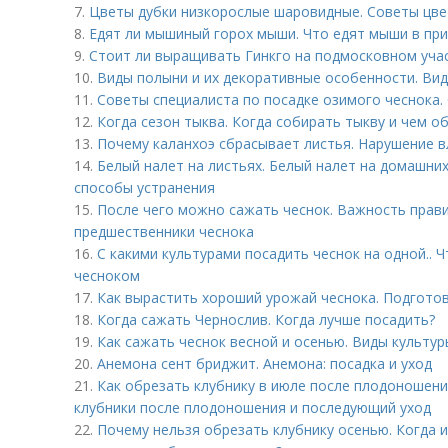
7.
Цветы дубки низкорослые шаровидные. Советы цв
8.
Едят ли мышиный горох мыши. Что едят мыши в при
9.
Стоит ли выращивать Гинкго на подмосковном учас
10.
Виды полыни и их декоративные особенности. Вид
11.
Советы специалиста по посадке озимого чеснока.
12.
Когда сезон тыква. Когда собирать тыкву и чем 
13.
Почему каланхоэ сбрасывает листья. Нарушение 
14.
Белый налет на листьях. Белый налет на домашних
способы устранения
15.
После чего можно сажать чеснок. Важность прав
предшественники чеснока
16.
С какими культурами посадить чеснок на одной.. 
чесноком
17.
Как вырастить хороший урожай чеснока. Подгото
18.
Когда сажать Чернослив. Когда лучше посадить?
19.
Как сажать чеснок весной и осенью. Виды культур
20.
Анемона сент бриджит. Анемона: посадка и уход
21.
Как обрезать клубнику в июле после плодоношени
клубники после плодоношения и последующий уход
22.
Почему нельзя обрезать клубнику осенью. Когда и 