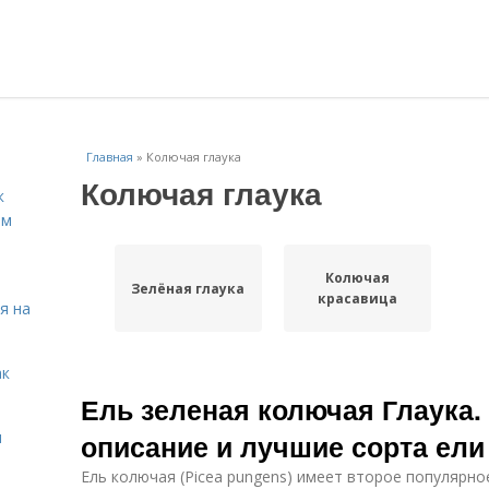
Главная
»
Колючая глаука
Колючая глаука
к
ём
Колючая
Зелёная глаука
красавица
я на
ак
Ель зеленая колючая Глаука.
я
описание и лучшие сорта ели
Ель колючая (Picea pungens) имеет второе популярно