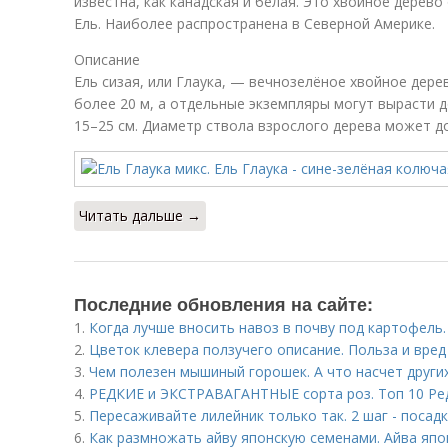
известна, как канадская и белая. Это хвойное дерево
Ель. Наиболее распространена в Северной Америке.
Описание
Ель сизая, или Глаука, — вечнозелёное хвойное дере
более 20 м, а отдельные экземпляры могут вырасти д
15–25 см. Диаметр ствола взрослого дерева может до
Читать дальше →
Последние обновления на сайте:
1.
Когда лучше вносить навоз в почву под картофель.
2.
Цветок клевера ползучего описание. Польза и вред
3.
Чем полезен мышиный горошек. А что насчет други
4.
РЕДКИЕ и ЭКСТРАВАГАНТНЫЕ сорта роз. Топ 10 Ред
5.
Пересаживайте лилейник только так. 2 шаг - посад
6.
Как размножать айву японскую семенами. Айва япо