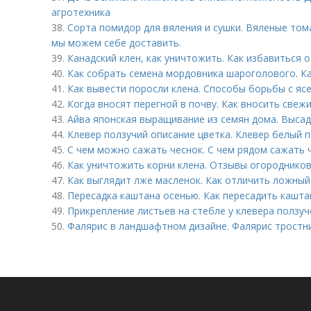
агротехника
38.
Сорта помидор для вяления и сушки. Вяленые том
мы можем себе доставить.
39.
Канадский клен, как уничтожить. Как избавиться 
40.
Как собрать семена мордовника шароголового. Ка
41.
Как вывести поросли клена. Способы борьбы с я
42.
Когда вносят перегной в почву. Как вносить свеж
43.
Айва японская выращивание из семян дома. Высад
44.
Клевер ползучий описание цветка. Клевер белый 
45.
С чем можно сажать чеснок. С чем рядом сажать ч
46.
Как уничтожить корни клена. Отзывы огороднико
47.
Как выглядит лже масленок. Как отличить ложны
48.
Пересадка каштана осенью. Как пересадить кашта
49.
Прикрепление листьев на стебле у клевера ползуч
50.
Фалярис в ландшафтном дизайне. Фалярис тростни