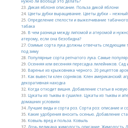
нужно ли вообще это делать?
23.
Дикая яблоня описание. Польза дикой яблони
24.
Цветы дубки выращивание. Цветы дубки – нежный
25.
Определение спелости и выжелчивание табачного
табака
26.
В чем разница между липомой и атеромой и нужно
атерому, если она безобидна?
27.
Озимые сорта лука должны отвечать следующим т
под зиму
28.
Популярные сорта репчатого лука. Самые популяр
29.
Осенняя или весенняя пересадка лилейников. Сад и
30.
Варенье из крыжовника черного. 20 рецептов аро
31.
Как вывести клен сорняков. Клен американский: а
декоративная находка
32.
Когда отходит вишня. Добавление статьи в новую
33.
Цукаты из тыквы в сушилке. Цукаты из тыквы и ап
домашних условиях
34.
Лучшие виды и сорта роз. Сорта роз: описание и 
35.
Какие удобрения вносить осенью. Добавление ста
36.
Ковыль вред и польза. Ковыль
37.
Дочь великана жимолость описание. Жимолость Д