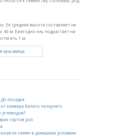
 относится к семейству Сосновых, род
во. Её средняя высота составляет не
о 40 м. Ежегодно ель подрастает на
стигать 1 м.
 До посадки
 от клевера белого ползучего
х углеводов?
ких сортов роз
ка
нская из семян в домашних условиях