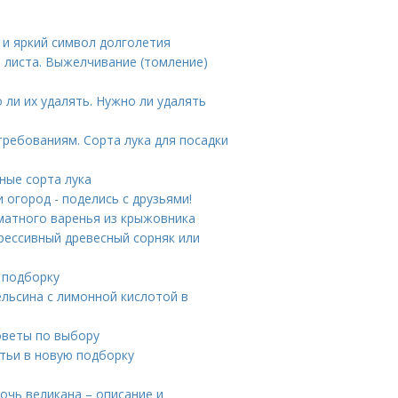
 и яркий символ долголетия
 листа. Выжелчивание (томление)
 ли их удалять. Нужно ли удалять
ребованиям. Сорта лука для посадки
ные сорта лука
 огород - поделись с друзьями!
матного варенья из крыжовника
грессивный древесный сорняк или
 подборку
ельсина с лимонной кислотой в
советы по выбору
тьи в новую подборку
очь великана – описание и