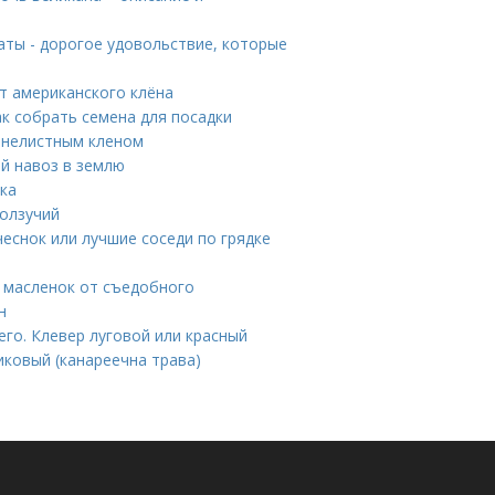
аты - дорогое удовольствие, которые
от американского клёна
к собрать семена для посадки
сенелистным кленом
ий навоз в землю
ка
ползучий
еснок или лучшие соседи по грядке
в
й масленок от съедобного
н
его. Клевер луговой или красный
ковый (канареечна трава)