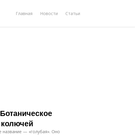
Главная
Новости
Статьи
 Ботаническое
 колючей
е название — «голубая». Оно