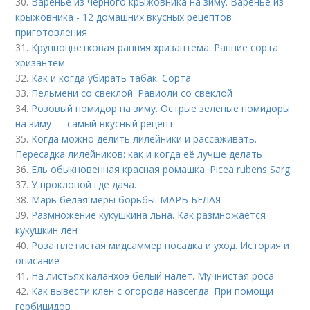
30.
Варенье из черного крыжовника на зиму. Варенье из
крыжовника - 12 домашних вкусных рецептов
приготовления
31.
Крупноцветковая ранняя хризантема. Ранние сорта
хризантем
32.
Как и когда убирать табак. Сорта
33.
Пельмени со свеклой. Равиоли со свеклой
34.
Розовый помидор на зиму. Острые зеленые помидоры
на зиму — самый вкусный рецепт
35.
Когда можно делить лилейники и рассаживать.
Пересадка лилейников: как и когда её лучше делать
36.
Ель обыкновенная красная ромашка. Picea rubens Sarg
37.
У прокловой где дача.
38.
Марь белая меры борьбы. МАРЬ БЕЛАЯ
39.
Размножение кукушкина льна. Как размножается
кукушкин лен
40.
Роза плетистая мидсаммер посадка и уход. История и
описание
41.
На листьях каланхоэ белый налет. Мучнистая роса
42.
Как вывести клен с огорода навсегда. При помощи
гербицидов