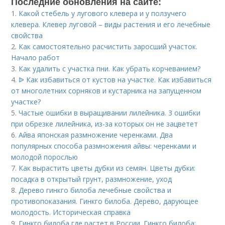
Последние обновления на сайте:
1.
Какой стебель у лугового клевера и у ползучего
клевера. Клевер луговой – виды растения и его лечебные
свойства
2.
Как самостоятельно расчистить заросший участок.
Начало работ
3.
Как удалить с участка пни. Как убрать корчеванием?
4.
ᐉ Как избавиться от кустов на участке. Как избавиться
от многолетних сорняков и кустарника на запущенном
участке?
5.
Частые ошибки в выращивании лилейника. 3 ошибки
при обрезке лилейника, из-за которых он не зацветет
6.
Айва японская размножение черенками. Два
популярных способа размножения айвы: черенками и
молодой порослью
7.
Как вырастить цветы дубки из семян. Цветы дубки:
посадка в открытый грунт, размножение, уход
8.
Дерево гинкго билоба лечебные свойства и
противопоказания. Гинкго билоба. Дерево, дарующее
молодость. Историческая справка
9.
Гинкго билоба где растет в России. Гинкго билоба: