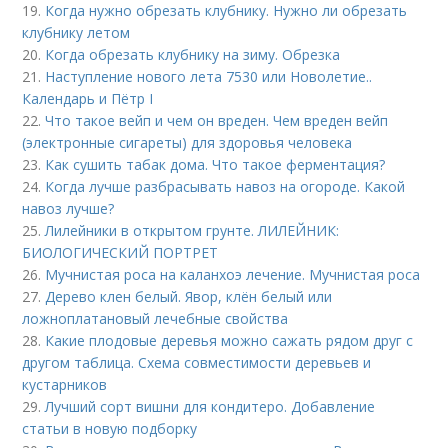
19.
Когда нужно обрезать клубнику. Нужно ли обрезать
клубнику летом
20.
Когда обрезать клубнику на зиму. Обрезка
21.
Наступление нового лета 7530 или Новолетие..
Календарь и Пётр I
22.
Что такое вейп и чем он вреден. Чем вреден вейп
(электронные сигареты) для здоровья человека
23.
Как сушить табак дома. Что такое ферментация?
24.
Когда лучше разбрасывать навоз на огороде. Какой
навоз лучше?
25.
Лилейники в открытом грунте. ЛИЛЕЙНИК:
БИОЛОГИЧЕСКИЙ ПОРТРЕТ
26.
Мучнистая роса на каланхоэ лечение. Мучнистая роса
27.
Дерево клен белый. Явор, клён белый или
ложноплатановый лечебные свойства
28.
Какие плодовые деревья можно сажать рядом друг с
другом таблица. Схема совместимости деревьев и
кустарников
29.
Лучший сорт вишни для кондитеро. Добавление
статьи в новую подборку