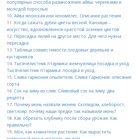
популярных способа размножения айвы: черенками и
молодой порослью
10.
Айва японская или хеномелес. Описание растения
11.
Когда сажать дубки цветы весной. Канзаши –
искусство, вдохновленное красотой осенних цветов
12.
Пересадка лилий на другое место. Для чего нужна
пересадка
13.
Таблица совместимости плодовых деревьев и
кустарников
14.
Тысячелистник птармика жемчужница посадка и уход.
Тысячелистник птармика: посадка и уход
15.
Слива гармония опылители. Слива Гармония: описание
сорта
16.
Сок на зиму из слив. Сливовый сок на зиму: два
рецепта
17.
Почему июнь назвали июнем. Скопидом, хлеборост,
светлояр: почему наши предки так называли июнь?
18.
Как обрезать клубнику после сбора урожая. Как
правильно?
19.
Мох, как комнатное растение. Как вырастить
комнатный мох и украсить им дом