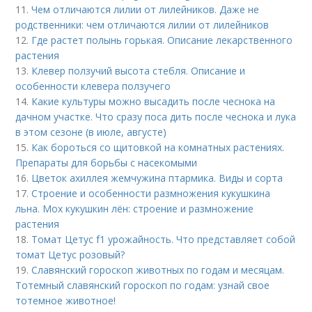
11.
Чем отличаются лилии от лилейников. Даже не
родственники: чем отличаются лилии от лилейников
12.
Где растет полынь горькая. Описание лекарственного
растения
13.
Клевер ползучий высота стебля. Описание и
особенности клевера ползучего
14.
Какие культуры можно высадить после чеснока на
дачном участке. Что сразу поса дить после чеснока и лука
в этом сезоне (в июле, августе)
15.
Как бороться со щитовкой на комнатных растениях.
Препараты для борьбы с насекомыми
16.
Цветок ахиллея жемчужина птармика. Виды и сорта
17.
Строение и особенности размножения кукушкина
льна. Мох кукушкин лён: строение и размножение
растения
18.
Томат Цетус f1 урожайность. Что представляет собой
томат Цетус розовый?
19.
Славянский гороскоп животных по годам и месяцам.
Тотемный славянский гороскоп по годам: узнай свое
тотемное животное!