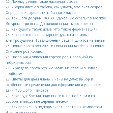
20.
Почему у июня такие названия. Изокъ
21.
Уборка листьев табака, как узнать, что лист созрел.
Определение зрелости табачного листа.
22.
Три шага до урны. ФОТО. "Духовные скрепы" в Москве:
До урны - три шага. До цивилизации - много веков
23.
Как сушить табак дома. Что такое ферментация?
24.
Как приготовить сахарные цукаты из тыквы в
электросушилке. Традиционный рецепт цукатов из тыквы
25.
Новые сорта роз 2021 от компании Kordes и сыновья.
Описание роз Кордес
26.
Названия и описания сортов роз. Сорта чайно-
гибридных роз
27.
В разделе сорта роз. Добавление статьи в новую
подборку
28.
Цветы для дачи лианы. Лианы на даче: выбор и
особенности применения для оформления и украшения
дачи (135 фото + видео)
29.
Какие удобрения надо вносить весной. Чем и как
удобрять плодовые деревья весной
30.
Как правильно подкармливать растения компостом.
Что такое компост