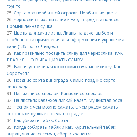
грунте
25.
Сорта роз необычной окраски. Необычные цвета
26.
Чернослив выращивание и уход в средней полосе.
Промышленная сушка
27.
Цветы для дачи лианы. Лианы на даче: выбор и
особенности применения для оформления и украшения
дачи (135 фото + видео)
28.
Как правильно посадить сливу для чернослива. КАК
ПРАВИЛЬНО ВЫРАЩИВАТЬ СЛИВУ
29.
Вишня устойчивая к коккомикозу и монилиозу. Как
бороться?
30.
Поздние сорта винограда. Самые поздние сорта
винограда
31.
Пельмени со свеклой. Равиоли со свеклой
32.
На листьях каланхоэ липкий налет. Мучнистая роса
33.
Чеснок с чем можно сажать. С чем рядом сажать
чеснок или лучшие соседи по грядке
34.
Как убирать табак. Сорта
35.
Когда собирать табак и как. Курительный табак:
выращивание из семян, сбор и хранение