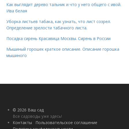
Как выглядит дерево тальник и что у него общего с ивой.
Ива белая
Уборка листьев табака, как узнать, что лист созрел.
Определение зрелости табачного листа.
Посадка сирень Красавица Москвы. Сирень в России
Мышиный горошек краткое описание. Описание горошка
мышиного
© 2026 Ваш сад
Все садоводы уже здесь!
Контакты
Пользовательское соглашение
Политика конфидециальности