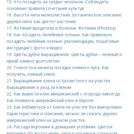
15.
Что посадить на грядке чесноком. Соблюдать
основные правила сочетания культур
16.
Высота липа мелколистная. Ботаническое описание
дерева липа: как цветет растение
17.
Фотиния вредители и болезни. Фотиния (Photinia)
18.
Как посадить лилейники осенью. Как правильно
посадить лилейник осенью: рекомендации, пошаговые
инструкции с фото и видео
19.
Цветы дубки выращивание. Цветы дубки – нежный и
яркий символ долголетия
20.
Тонкости и нюансы посадки озимого лука. Как
получить озимый севок
21.
Выращивание клена остролистного на участке.
Выращивание и уход за кленом
22.
Как вывести клен американский с огорода навсегда.
Как появился американский клен в Европе
23.
Как избавиться от клена на участке без выкорчевки.
Характеристики и описание, можно ли сажать дерево
американский клен на дачном участке
24.
Рассада вероники в домашних условиях. Цветок
вероника (50 фото): виды, уход и посадка в открытом