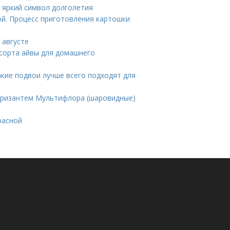
 яркий символ долголетия
ой. Процесс приготовления картошки
 августе
 сорта айвы для домашнего
Какие подвои лучше всего подходят для
хризантем Мультифлора (шаровидные)
расной