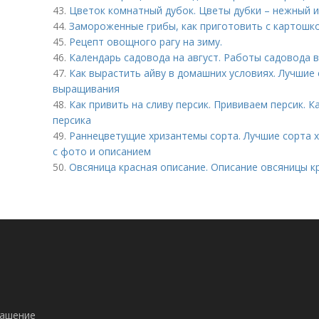
43.
Цветок комнатный дубок. Цветы дубки – нежный и
44.
Замороженные грибы, как приготовить с картошк
45.
Рецепт овощного рагу на зиму.
46.
Календарь садовода на август. Работы садовода в
47.
Как вырастить айву в домашних условиях. Лучшие
выращивания
48.
Как привить на сливу персик. Прививаем персик. 
персика
49.
Раннецветущие хризантемы сорта. Лучшие сорта 
с фото и описанием
50.
Овсяница красная описание. Описание овсяницы к
лашение