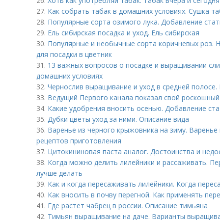
26.
Хоть как употребляй табак. Табак вчера и сегодня
27.
Как собрать табак в домашних условиях. Сушка т
28.
Популярные сорта озимого лука. Добавление стат
29.
Ель сибирская посадка и уход. Ель сибирская
30.
Популярные и необычные сорта коричневых роз. Н
для посадки в цветник
31.
13 важных вопросов о посадке и выращивании сли
домашних условиях
32.
Чернослив выращивание и уход в средней полосе
33.
Ведущий Первого канала показал свой роскошный 
34.
Какие удобрения вносить осенью. Добавление ста
35.
Дубки цветы уход за ними. Описание вида
36.
Варенье из черного крыжовника на зиму. Варенье
рецептов приготовления
37.
Цитокининовая паста аналог. Достоинства и недо
38.
Когда можно делить лилейники и рассаживать. Пер
лучше делать
39.
Как и когда пересаживать лилейники. Когда пере
40.
Как вносить в почву перегной. Как применять пе
41.
Где растет чабрец в россии. Описание тимьяна
42.
Тимьян выращивание на даче. Варианты выращива