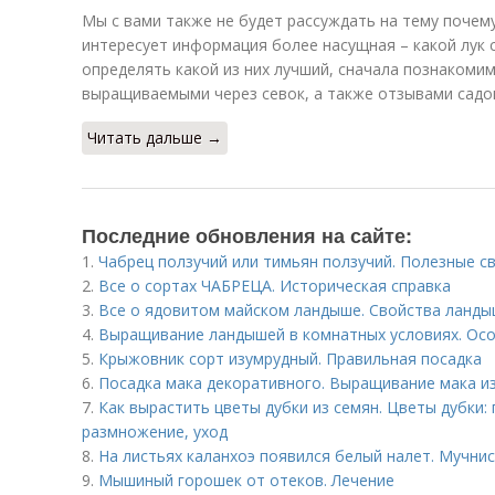
Мы с вами также не будет рассуждать на тему почему
интересует информация более насущная – какой лук 
определять какой из них лучший, сначала познакоми
выращиваемыми через севок, а также отзывами садо
Читать дальше →
Последние обновления на сайте:
1.
Чабрец ползучий или тимьян ползучий. Полезные с
2.
Все о сортах ЧАБРЕЦА. Историческая справка
3.
Все о ядовитом майском ландыше. Свойства ланд
4.
Выращивание ландышей в комнатных условиях. Осо
5.
Крыжовник сорт изумрудный. Правильная посадка
6.
Посадка мака декоративного. Выращивание мака и
7.
Как вырастить цветы дубки из семян. Цветы дубки: 
размножение, уход
8.
На листьях каланхоэ появился белый налет. Мучни
9.
Мышиный горошек от отеков. Лечение