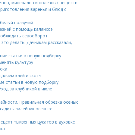
инов, минералов и полезных веществ
приготовления варенья и блюд с
 белый ползучий
лезней с помощь каланхоэ
 соблюдать севооборот
 это делать. Дачникам рассказали,
ение статьи в новую подборку
менять культуру
нока
даляем клей и скотч
ие статьи в новую подборку
Уход за клубникой в июле
жайности. Правильная обрезка осенью
осадить лилейник осенью:
рецепт тыквенных цукатов в духовке
шка