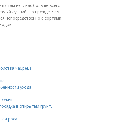
 их там нет, нас больше всего
самый лучший. Но прежде, чем
мся непосредственно с сортами,
водов.
войства чабреца
ыша
бенности ухода
з семян
посадка в открытый грунт,
стая роса