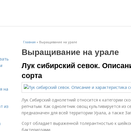
Главная
»
Выращивание на урале
Выращивание на урале
вать
Лук сибирский севок. Описан
ем
сорта
я на
Лук Сибирский однолетний относится к категории ско
т из
репчатым. Как однолетник овощ культивируется из сем
предназначен для всей территории Урала, а также За
Сорт обладает выраженной толерантностью к шейков
я
бактериозами.