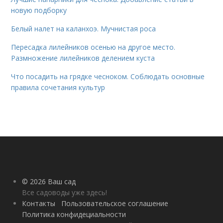
новую подборку
Белый налет на каланхоэ. Мучнистая роса
Пересадка лилейников осенью на другое место.
Размножение лилейников делением куста
Что посадить на грядке чесноком. Соблюдать основные
правила сочетания культур
© 2026 Ваш сад
Все садоводы уже здесь!
Контакты
Пользовательское соглашение
Политика конфидециальности