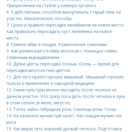
Прикрепление на стебле у клевера лугового
6.
9 действенных способов выкорчевать старый пень на
участке. Механические способы
7.
Сроки и правила пересадки лилейников на новое место.
Как правильно пересадить куст лилейника на новое
место
8.
Семена айвы в плодах. Размножение семенами
9.
Как размножается Айва японская с помощью семян.
Семенным выращиванием
10.
Дубки цветы пересадка осенью. Осень — время для
пересадки многолетних цветов
11.
Для чего нужен горошек мышиный. Мышиный горошек
польза и применение в народной медицине
12.
Какие культуры можно высадить после чеснока на
дачном участке. Что сразу поса дить после чеснока и лука
в этом сезоне (в июле, августе)
13.
Топаз чайно гибридная роза. Саженцы розы Топаз
14.
На каланхое мучнистый налет. Настоящая мучнистая
роса
15.
Как вырастить хороший урожай чеснока. Подготовка