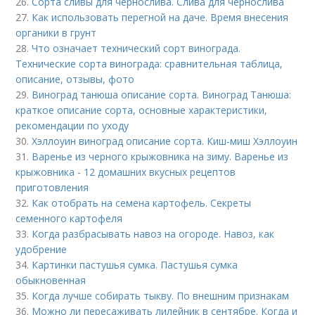
26.
Сорта сливы для чернослива. Слива для чернослива
27.
Как использовать перегной на даче. Время внесения
органики в грунт
28.
Что означает технический сорт винограда.
Технические сорта винограда: сравнительная таблица,
описание, отзывы, фото
29.
Виноград танюша описание сорта. Виноград Танюша:
краткое описание сорта, основные характеристики,
рекомендации по уходу
30.
Хэллоуин виноград описание сорта. Киш-миш Хэллоуин
31.
Варенье из черного крыжовника на зиму. Варенье из
крыжовника - 12 домашних вкусных рецептов
приготовления
32.
Как отобрать на семена картофель. Секреты
семенного картофеля
33.
Когда разбрасывать навоз на огороде. Навоз, как
удобрение
34.
Картинки пастушья сумка. Пастушья сумка
обыкновенная
35.
Когда лучше собирать тыкву. По внешним признакам
36.
Можно ли пересаживать лилейник в сентябре. Когда и