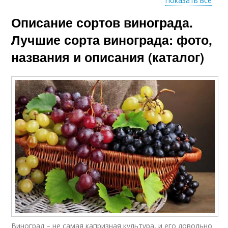
Показать все
Описание сортов винограда.
Виноград по
Виноград для
алфавиту
российского климата
Лучшие сорта винограда: фото,
названия и описания (каталог)
Виноград с
необычным вкусом
Виноград – не самая капризная культура, и его довольно