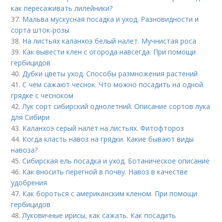
как пересаживать лилейники?
37.
Мальва мускусная посадка и уход. Разновидности и
сорта шток-розы
38.
На листьях каланхоэ белый налет. Мучнистая роса
39.
Как вывести клен с огорода навсегда. При помощи
гербицидов
40.
Дубки цветы уход. Способы размножения растений
41.
С чем сажают чеснок. Что можно посадить на одной
грядке с чесноком
42.
Лук сорт сибирский однолетний. Описание сортов лука
для Сибири
43.
Каланхоэ серый налет на листьях. Фитофтороз
44.
Когда класть навоз на грядки. Какие бывают виды
навоза?
45.
Сибирская ель посадка и уход. Ботаническое описание
46.
Как вносить перегной в почву. Навоз в качестве
удобрения
47.
Как бороться с американским кленом. При помощи
гербицидов
48.
Луковичные ирисы, как сажать. Как посадить