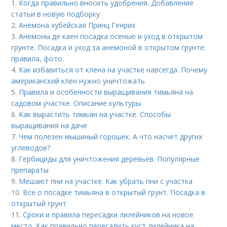
1.
Когда правильно вносить удобрения. Добавление
статьи в новую подборку
2.
Анемона хубейская Принц Генрих
3.
Анемоны де каен посадка осенью и уход в открытом
грунте. Посадка и уход за анемоной в открытом грунте:
правила, фото
4.
Как избавиться от клена на участке навсегда. Почему
американский клен нужно уничтожать
5.
Правила и особенности выращивания тимьяна на
садовом участке. Описание культуры
6.
Как вырастить тимьян на участке. Способы
выращивания на даче
7.
Чем полезен мышиный горошек. А что насчет других
углеводов?
8.
Гербициды для уничтожения деревьев. Популярные
препараты
9.
Мешают пни на участке. Как убрать пни с участка
10.
Все о посадке тимьяна в открытый грунт. Посадка в
открытый грунт
11.
Сроки и правила пересадки лилейников на новое
место. Как правильно пересадить куст лилейника на