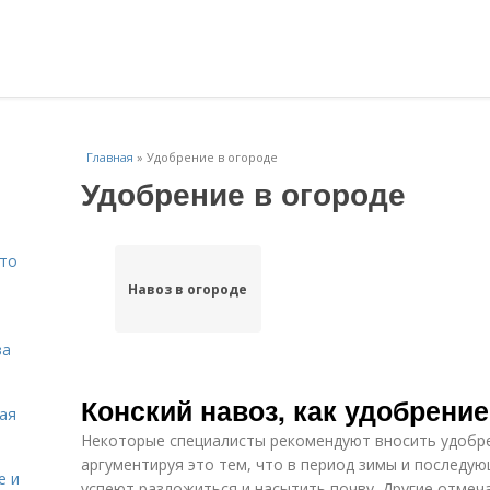
Главная
»
Удобрение в огороде
Удобрение в огороде
Что
Навоз в огороде
ва
Конский навоз, как удобрение
кая
Некоторые специалисты рекомендуют вносить удобре
аргументируя это тем, что в период зимы и последу
е и
успеют разложиться и насытить почву. Другие отмеча