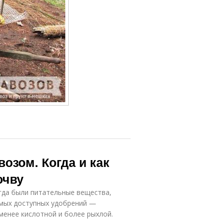
озом. Когда и как
очву
егда были питательные вещества,
амых доступных удобрений —
 менее кислотной и более рыхлой.