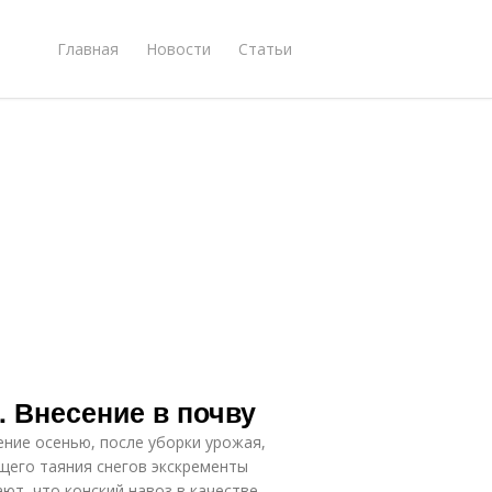
Главная
Новости
Статьи
. Внесение в почву
ние осенью, после уборки урожая,
ющего таяния снегов экскременты
ют, что конский навоз в качестве