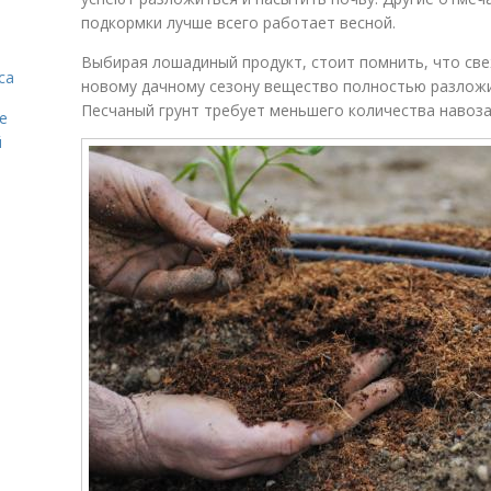
подкормки лучше всего работает весной.
Выбирая лошадиный продукт, стоит помнить, что св
са
новому дачному сезону вещество полностью разложи
Песчаный грунт требует меньшего количества навоза
е
й