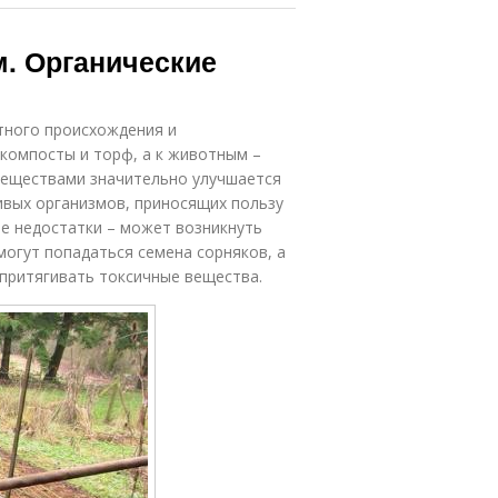
м. Органические
отного происхождения и
компосты и торф, а к животным –
 веществами значительно улучшается
ивых организмов, приносящих пользу
ые недостатки – может возникнуть
могут попадаться семена сорняков, а
притягивать токсичные вещества.