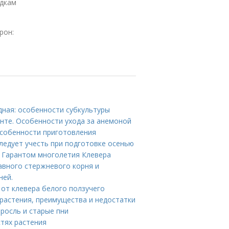
адкам
рон:
дная: особенности субкультуры
унте. Особенности ухода за анемоной
 особенности приготовления
следует учесть при подготовке осенью
е Гарантом многолетия Клевера
авного стержневого корня и
ней.
 от клевера белого ползучего
 растения, преимущества и недостатки
оросль и старые пни
тях растения