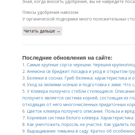
Зная, когда вносить удобрение, вы не навредите пос
Плюсы удобрения навозом
У органической подкормки много положительных сто
Читать дальше →
Последние обновления на сайте:
1.
Самые крупные сорта черешни. Черешня крупнопло
2.
Анемона св бриджит посадка и уход в открытом гр
3.
Белянки в соснах. Гриб белянка: характеристика и
4.
Уход за лилиями осенью и подготовка к зиме. Что 
5.
У Клевера ползучего стебли стелющиеся. Описани
ползучего является система корней, состоящая из гл
отходящих от него многочисленных придаточных кор
6.
Цветок клевера ползучего описание. Польза и вред
7.
Корневая система белого клевера. Характеристика
8.
Как уничтожить поросль на участке. Как удалить п
9.
Выращивание тимьяна в саду. Кратко об особеннос