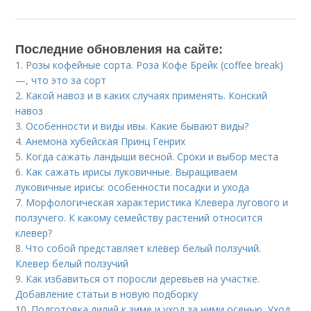
Последние обновления на сайте:
1.
Розы кофейные сорта. Роза Кофе Брейк (coffee break)
—, что это за сорт
2.
Какой навоз и в каких случаях применять. Конский
навоз
3.
Особенности и виды ивы. Какие бывают виды?
4.
Анемона хубейская Принц Генрих
5.
Когда сажать ландыши весной. Сроки и выбор места
6.
Как сажать ирисы луковичные. Выращиваем
луковичные ирисы: особенности посадки и ухода
7.
Морфологическая характеристика Клевера лугового и
ползучего. К какому семейству растений относится
клевер?
8.
Что собой представляет клевер белый ползучий.
Клевер белый ползучий
9.
Как избавиться от поросли деревьев на участке.
Добавление статьи в новую подборку
10.
Подготовка лилий к зиме и уход за ними осенью. Уход