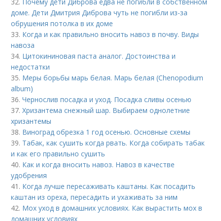
32.
Почему дети Диброва едва не погибли в собственном
доме. Дети Дмитрия Диброва чуть не погибли из-за
обрушения потолка в их доме
33.
Когда и как правильно вносить навоз в почву. Виды
навоза
34.
Цитокининовая паста аналог. Достоинства и
недостатки
35.
Меры борьбы марь белая. Марь белая (Chenopodium
album)
36.
Чернослив посадка и уход. Посадка сливы осенью
37.
Хризантема снежный шар. Выбираем однолетние
хризантемы
38.
Виноград обрезка 1 год осенью. Основные схемы
39.
Табак, как сушить когда рвать. Когда собирать табак
и как его правильно сушить
40.
Как и когда вносить навоз. Навоз в качестве
удобрения
41.
Когда лучше пересаживать каштаны. Как посадить
каштан из ореха, пересадить и ухаживать за ним
42.
Мох уход в домашних условиях. Как вырастить мох в
домашних условиях