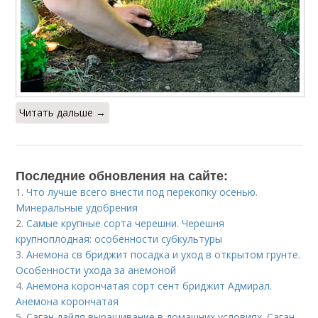
Читать дальше →
Последние обновления на сайте:
1.
Что лучше всего внести под перекопку осенью.
Минеральные удобрения
2.
Самые крупные сорта черешни. Черешня
крупноплодная: особенности субкультуры
3.
Анемона св бриджит посадка и уход в открытом грунте.
Особенности ухода за анемоной
4.
Анемона корончатая сорт сент бриджит Адмирал.
Анемона корончатая
5.
Саган дайля выращивание в домашних условиях. Саган-