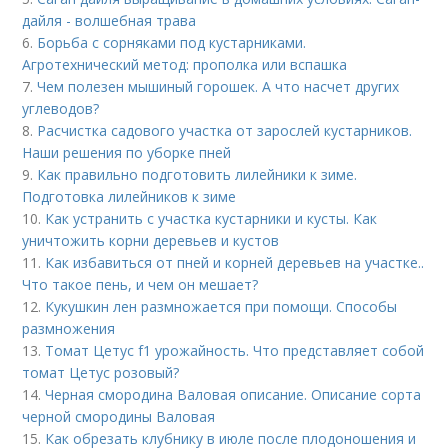
дайля - волшебная трава
6.
Борьба с сорняками под кустарниками.
Агротехнический метод: прополка или вспашка
7.
Чем полезен мышиный горошек. А что насчет других
углеводов?
8.
Расчистка садового участка от зарослей кустарников.
Наши решения по уборке пней
9.
Как правильно подготовить лилейники к зиме.
Подготовка лилейников к зиме
10.
Как устранить с участка кустарники и кусты. Как
уничтожить корни деревьев и кустов
11.
Как избавиться от пней и корней деревьев на участке..
Что такое пень, и чем он мешает?
12.
Кукушкин лен размножается при помощи. Способы
размножения
13.
Томат Цетус f1 урожайность. Что представляет собой
томат Цетус розовый?
14.
Черная смородина Валовая описание. Описание сорта
черной смородины Валовая
15.
Как обрезать клубнику в июле после плодоношения и