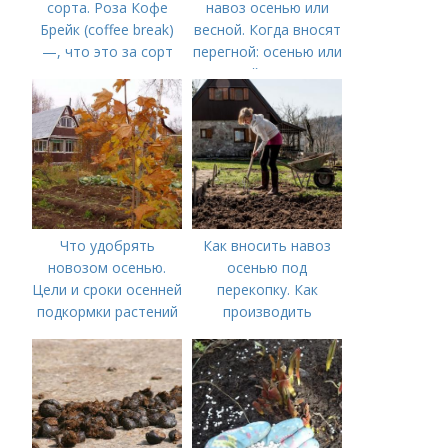
сорта. Роза Кофе
навоз осенью или
Брейк (coffee break)
весной. Когда вносят
—, что это за сорт
перегной: осенью или
весной, правила
внесения удобрений
Что удобрять
Как вносить навоз
новозом осенью.
осенью под
Цели и сроки осенней
перекопку. Как
подкормки растений
производить
перекопку огорода