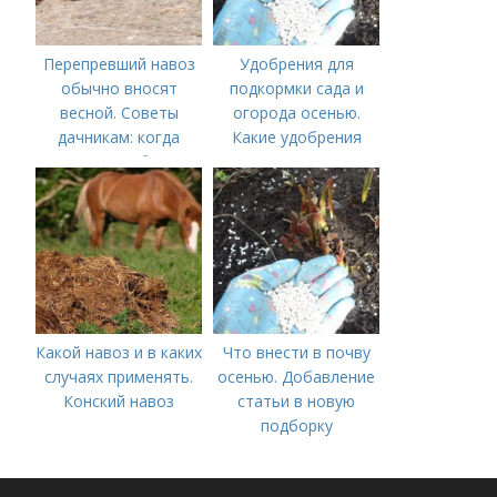
Перепревший навоз
Удобрения для
обычно вносят
подкормки сада и
весной. Советы
огорода осенью.
дачникам: когда
Какие удобрения
вносить удобрение
вносить осенью и как
— весной или осенью
правильно это
(СОВЕТЫ ОПЫТНЫХ)
делать?
Какой навоз и в каких
Что внести в почву
случаях применять.
осенью. Добавление
Конский навоз
статьи в новую
подборку