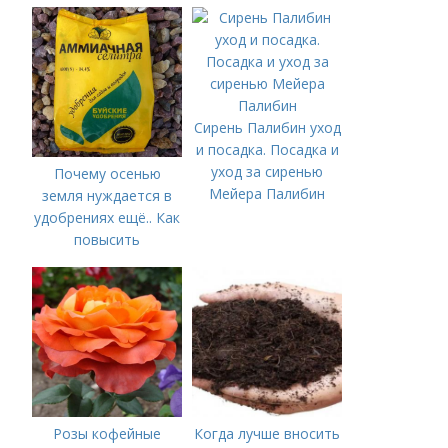
Сирень Палибин уход
и посадка. Посадка и
уход за сиренью
Почему осенью
Мейера Палибин
земля нуждается в
удобрениях ещё.. Как
повысить
плодородие почвы
осенью
Розы кофейные
Когда лучше вносить