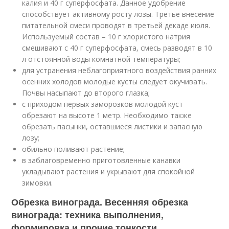
калия и 40 г суперфосфата. Данное удобрение
способствует активному росту лозы. Третье внесение
питательной смеси проводят в третьей декаде июля.
Используемый состав – 10 г хлористого натрия
смешивают с 40 г суперфосфата, смесь разводят в 10
л отстоянной воды комнатной температуры;
для устранения неблагоприятного воздействия ранних
осенних холодов молодые кусты следует окучивать.
Почвы насыпают до второго глазка;
с приходом первых заморозков молодой куст
обрезают на высоте 1 метр. Необходимо также
обрезать пасынки, оставшиеся листики и запасную
лозу;
обильно поливают растение;
в заблаговременно приготовленные канавки
укладывают растения и укрывают для спокойной
зимовки.
Обрезка винограда. Весенняя обрезка
винограда: техника выполнения,
формировка и прочие тонкости