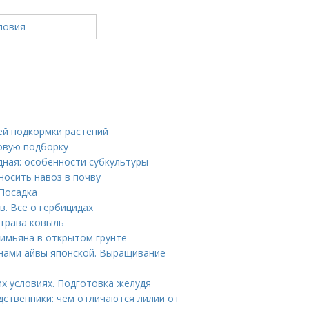
ей подкормки растений
новую подборку
дная: особенности субкультуры
носить навоз в почву
 Посадка
в. Все о гербицидах
 трава ковыль
тимьяна в открытом грунте
енами айвы японской. Выращивание
их условиях. Подготовка желудя
дственники: чем отличаются лилии от