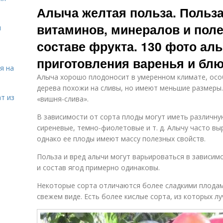
Алыча желтая польза. Польза
витаминов, минералов и пол
я
составе фрукта. 130 фото ал
приготовления варенья и бл
я на
Алыча хорошо плодоносит в умеренном климате, осо
дерева похожи на сливы, но имеют меньшие размеры
т из
«вишня-слива».
В зависимости от сорта плоды могут иметь различну
сиреневые, темно-фиолетовые и т. д. Алычу часто в
однако ее плоды имеют массу полезных свойств.
Польза и вред алычи могут варьироваться в зависимо
и состав ягод примерно одинаковы.
Некоторые сорта отличаются более сладкими плодам
свежем виде. Есть более кислые сорта, из которых л