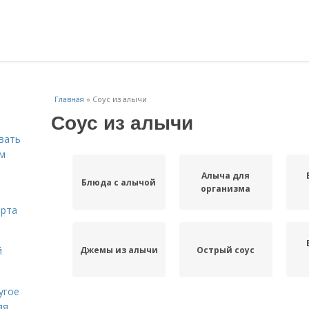
Главная
»
Соус из алычи
Соус из алычи
вать
ем
Алыча для
Блюда с алычой
организма
орта
Джемы из алычи
Острый соус
й
угое
яя