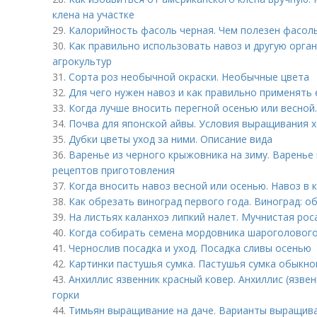
клена на участке
29.
Калорийность фасоль черная. Чем полезен фасол
30.
Как правильно использовать навоз и другую орган
агрокультур
31.
Сорта роз необычной окраски. Необычные цвета
32.
Для чего нужен навоз и как правильно применять 
33.
Когда лучше вносить перегной осенью или весной
34.
Почва для японской айвы. Условия выращивания 
35.
Дубки цветы уход за ними. Описание вида
36.
Варенье из черного крыжовника на зиму. Варенье
рецептов приготовления
37.
Когда вносить навоз весной или осенью. Навоз в 
38.
Как обрезать виноград первого года. Виноград: о
39.
На листьях каланхоэ липкий налет. Мучнистая рос
40.
Когда собирать семена мордовника шароголового
41.
Чернослив посадка и уход. Посадка сливы осенью
42.
Картинки пастушья сумка. Пастушья сумка обыкн
43.
Анхиллис язвенник красный ковер. Анхиллис (язве
горки
44.
Тимьян выращивание на даче. Варианты выращива