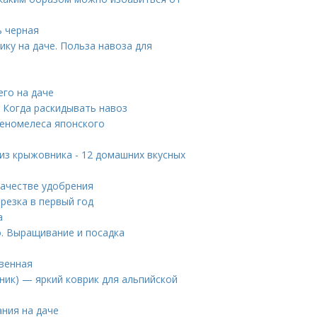
ь черная
ику на даче. Польза навоза для
его на даче
. Когда раскидывать навоз
хеномелеса японского
 из крыжовника - 12 домашних вкусных
качестве удобрения
брезка в первый год
а
. Выращивание и посадка
овенная
нник) — яркий коврик для альпийской
ния на даче