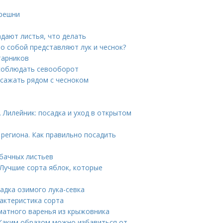
ерешни
адают листья, что делать
то собой представляют лук и чеснок?
тарников
 соблюдать севооборот
 сажать рядом с чесноком
. Лилейник: посадка и уход в открытом
 региона. Как правильно посадить
абачных листьев
 Лучшие сорта яблок, которые
адка озимого лука-севка
рактеристика сорта
матного варенья из крыжовника
 Каким образом можно избавиться от