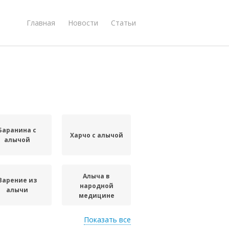
Главная
Новости
Статьи
Баранина с
Харчо с алычой
алычой
Алыча в
Варение из
народной
алычи
медицине
Показать все