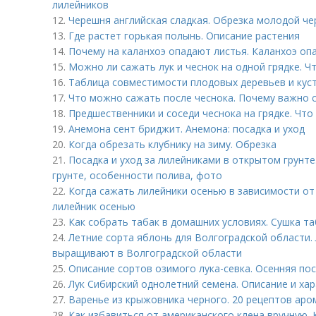
лилейников
12.
Черешня английская сладкая. Обрезка молодой ч
13.
Где растет горькая полынь. Описание растения
14.
Почему на каланхоэ опадают листья. Каланхоэ оп
15.
Можно ли сажать лук и чеснок на одной грядке. Ч
16.
Таблица совместимости плодовых деревьев и кус
17.
Что можно сажать после чеснока. Почему важно
18.
Предшественники и соседи чеснока на грядке. Что
19.
Анемона сент бриджит. Анемона: посадка и уход
20.
Когда обрезать клубнику на зиму. Обрезка
21.
Посадка и уход за лилейниками в открытом грунте
грунте, особенности полива, фото
22.
Когда сажать лилейники осенью в зависимости от
лилейник осенью
23.
Как собрать табак в домашних условиях. Сушка т
24.
Летние сорта яблонь для Волгоградской области.
выращивают в Волгоградской области
25.
Описание сортов озимого лука-севка. Осенняя пос
26.
Лук Сибирский однолетний семена. Описание и ха
27.
Варенье из крыжовника черного. 20 рецептов аро
28.
Как избавиться от американского клена вручную.