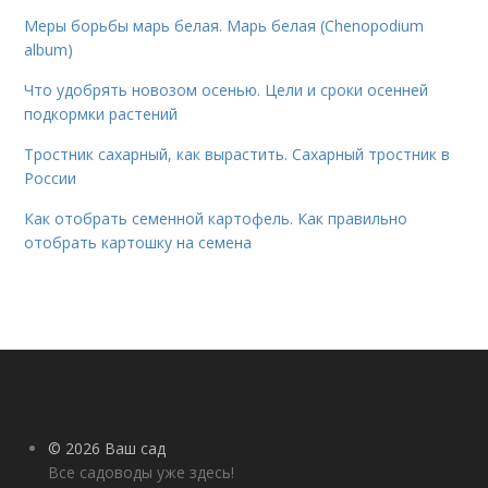
Меры борьбы марь белая. Марь белая (Chenopodium
album)
Что удобрять новозом осенью. Цели и сроки осенней
подкормки растений
Тростник сахарный, как вырастить. Сахарный тростник в
России
Как отобрать семенной картофель. Как правильно
отобрать картошку на семена
© 2026 Ваш сад
Все садоводы уже здесь!