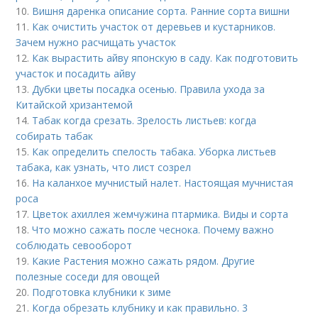
10.
Вишня даренка описание сорта. Ранние сорта вишни
11.
Как очистить участок от деревьев и кустарников.
Зачем нужно расчищать участок
12.
Как вырастить айву японскую в саду. Как подготовить
участок и посадить айву
13.
Дубки цветы посадка осенью. Правила ухода за
Китайской хризантемой
14.
Табак когда срезать. Зрелость листьев: когда
собирать табак
15.
Как определить спелость табака. Уборка листьев
табака, как узнать, что лист созрел
16.
На каланхое мучнистый налет. Настоящая мучнистая
роса
17.
Цветок ахиллея жемчужина птармика. Виды и сорта
18.
Что можно сажать после чеснока. Почему важно
соблюдать севооборот
19.
Какие Растения можно сажать рядом. Другие
полезные соседи для овощей
20.
Подготовка клубники к зиме
21.
Когда обрезать клубнику и как правильно. 3