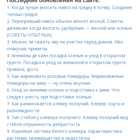
Последние обновления на сайте:
1.
Когда лучше вносить навоз на грядку в почву. Создание
теплых грядок
2.
Перепревший навоз обычно вносят весной. Советы
дачникам: когда вносить удобрение — весной или осенью
(СОВЕТЫ ОПЫТНЫХ)
3.
Можно ли сажать иву на участке перед домом. Ива
плакучая: приметы
4.
Анемоны де каен посадка осенью и уход в открытом
грунте. Посадка и уход за анемоной в открытом грунте:
правила, фото
5.
Как мариновать розовые помидоры. Маринованные
помидоры на зиму — ну очень вкусные
6.
Уход за лилиями осенью и подготовка к зиме. Что
следует учесть при подготовке осенью
7.
Как размножается клевер ползучий. Клевер: сорта и
разновидности
8.
Тип стебля у клевера ползучего. Клевер ползучий вид
стебля опушенность ребристость
9.
Корневая система белого клевера. Характеристика
растения, преимущества и недостатки