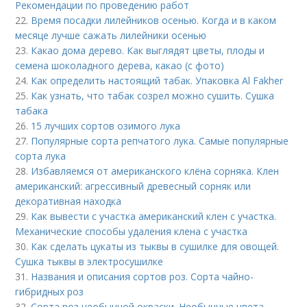
Рекомендации по проведению работ
22.
Время посадки лилейников осенью. Когда и в каком
месяце лучше сажать лилейники осенью
23.
Какао дома дерево. Как выглядят цветы, плоды и
семена шоколадного дерева, какао (с фото)
24.
Как определить настоящий табак. Упаковка Al Fakher
25.
Как узнать, что табак созрел можно сушить. Сушка
табака
26.
15 лучших сортов озимого лука
27.
Популярные сорта репчатого лука. Самые популярные
сорта лука
28.
Избавляемся от американского клёна сорняка. Клен
американский: агрессивный древесный сорняк или
декоративная находка
29.
Как вывести с участка американский клен с участка.
Механические способы удаления клена с участка
30.
Как сделать цукаты из тыквы в сушилке для овощей.
Сушка тыквы в электросушилке
31.
Названия и описания сортов роз. Сорта чайно-
гибридных роз
32.
Сорта роз необычной окраски. Необычные цвета