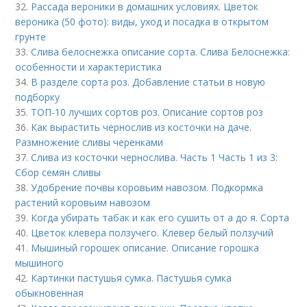
32.
Рассада вероники в домашних условиях. Цветок
вероника (50 фото): виды, уход и посадка в открытом
грунте
33.
Слива белоснежка описание сорта. Слива Белоснежка:
особенности и характеристика
34.
В разделе сорта роз. Добавление статьи в новую
подборку
35.
ТОП-10 лучших сортов роз. Описание сортов роз
36.
Как вырастить чернослив из косточки на даче.
Размножение сливы черенками
37.
Слива из косточки чернослива. Часть 1 Часть 1 из 3:
Сбор семян сливы
38.
Удобрение почвы коровьим навозом. Подкормка
растений коровьим навозом
39.
Когда убирать табак и как его сушить от а до я. Сорта
40.
Цветок клевера ползучего. Клевер белый ползучий
41.
Мышиный горошек описание. Описание горошка
мышиного
42.
Картинки пастушья сумка. Пастушья сумка
обыкновенная