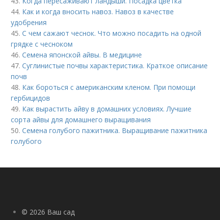
43.
Когда пересаживают ландыши. Посадка цветка
44.
Как и когда вносить навоз. Навоз в качестве
удобрения
45.
С чем сажают чеснок. Что можно посадить на одной
грядке с чесноком
46.
Семена японской айвы. В медицине
47.
Суглинистые почвы характеристика. Краткое описание
почв
48.
Как бороться с американским кленом. При помощи
гербицидов
49.
Как вырастить айву в домашних условиях. Лучшие
сорта айвы для домашнего выращивания
50.
Семена голубого пажитника. Выращивание пажитника
голубого
© 2026 Ваш сад