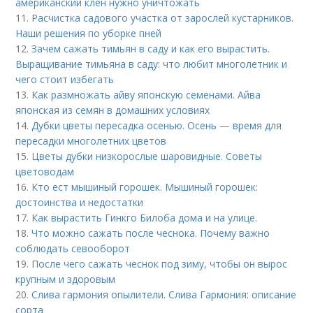
американский клен нужно уничтожать
11.
Расчистка садового участка от зарослей кустарников.
Наши решения по уборке пней
12.
Зачем сажать тимьян в саду и как его вырастить.
Выращивание тимьяна в саду: что любит многолетник и
чего стоит избегать
13.
Как размножать айву японскую семенами. Айва
японская из семян в домашних условиях
14.
Дубки цветы пересадка осенью. Осень — время для
пересадки многолетних цветов
15.
Цветы дубки низкорослые шаровидные. Советы
цветоводам
16.
Кто ест мышиный горошек. Мышиный горошек:
достоинства и недостатки
17.
Как вырастить Гинкго Билоба дома и на улице.
18.
Что можно сажать после чеснока. Почему важно
соблюдать севооборот
19.
После чего сажать чеснок под зиму, чтобы он вырос
крупным и здоровым
20.
Слива гармония опылители. Слива Гармония: описание
сорта