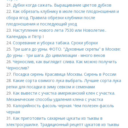
21.
Дубки когда сажать. Выращивание цветов дубков
22.
Как обрезать клубнику в июле после плодоношения и
сбора ягод. Правила обрезки клубники после
плодоношения и последующий уход
23.
Наступление нового лета 7530 или Новолетие..
Календарь и Пётр I
24.
Созревание и уборка табака. Сроки уборки
25.
Три шага до урны. ФОТО. "Духовные скрепы" в Москве:
До урны - три шага. До цивилизации - много веков
26.
Чернослив, как выглядит слива. Как можно получить
Чернослив?
27.
Посадка сирень Красавица Москвы. Сирень в России
28.
Какие сорта озимого лука выбрать. Лучшие сорта лука
репки для посадки в зиму севком и семенами
29.
Как вывести с участка американский клен с участка.
Механические способы удаления клена с участка
30.
Калорийность фасоль черная. Чем полезен фасоль
черная
31.
Как приготовить сахарные цукаты из тыквы в
электросушилке. Традиционный рецепт цукатов из тыквы