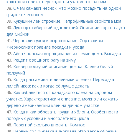
каштан из ореха, пересадить и ухаживать за ним
38.
С чем сажают чеснок. Что можно посадить на одной
грядке с чесноком
39.
Кукушкин лен строение. Непрофильные свойства мха
40.
Лук сорт сибирский однолетний. Описание сортов лука
для Сибири
41.
Чернослив уход и выращивание. Сорт сливы
«Чернослив»: правила посадки и ухода
42.
Айва японская выращивание из семян дома. Высадка
43.
Рецепт овощного рагу на зиму.
44.
Клевер ползучий описание цветка. Клевер белый
ползучий
45.
Когда рассаживать лилейники осенью. Пересадка
лилейников: как и когда её лучше делать
46.
Как избавиться от канадского клена на садовом
участке. Характеристики и описание, можно ли сажать
дерево американский клен на дачном участке
47.
Когда и как обрезать груши и яблони. Особенности
погодных условий и многолетнего цикла
48.
Перегной сколько вносить. Компост
49.
Первый год обрезка винограда. Что такое обрезка