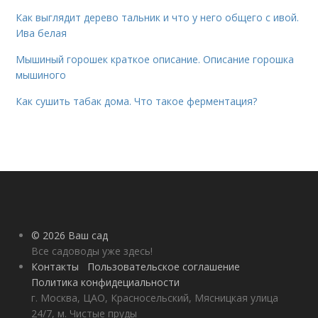
Как выглядит дерево тальник и что у него общего с ивой.
Ива белая
Мышиный горошек краткое описание. Описание горошка
мышиного
Как сушить табак дома. Что такое ферментация?
© 2026 Ваш сад
Все садоводы уже здесь!
Контакты
Пользовательское соглашение
Политика конфидециальности
г. Москва, ЦАО, Красносельский, Мясницкая улица
24/7, м. Чистые пруды