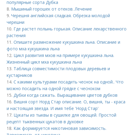
популярные сорта Дубка
8.
Мышиный горошек от отеков. Лечение
9.
Черешня английская сладкая. Обрезка молодой
черешни
10.
Где растет полынь горькая. Описание лекарственного
растения
11.
Опишите размножение кукушкина льна. Описание и
фото мха кукушкина льна
12.
Цикл развития мхов на примере кукушкина льна.
Жизненный цикл мха кукушкина льна
13.
Таблица совместимости плодовых деревьев и
кустарников
14.
С какими культурами посадить чеснок на одной.. Что
можно посадить на одной грядке с чесноком
15.
Дубки когда сажать. Выращивание цветов дубков
16.
Вишня сорт Норд Стар описание. О, вишня, ты - краса
и настоящая звезда. И имя тебе 'Hорд Стар'
17.
Цукаты из тыквы в сушилке для овощей. Простой
рецепт тыквенных цукатов в духовке
18.
Как формируется никотиновая зависимость.
Зависимость от никотина.