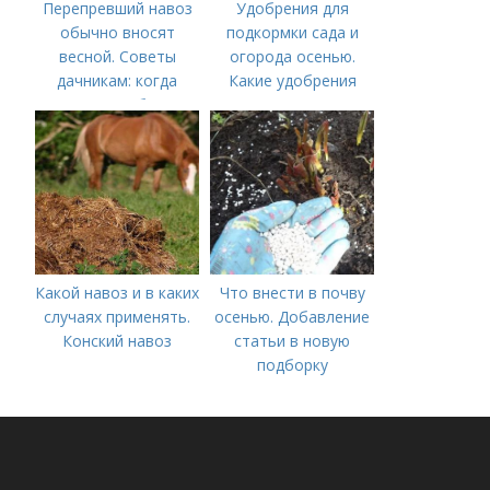
Перепревший навоз
Удобрения для
обычно вносят
подкормки сада и
весной. Советы
огорода осенью.
дачникам: когда
Какие удобрения
вносить удобрение
вносить осенью и как
— весной или осенью
правильно это
(СОВЕТЫ ОПЫТНЫХ)
делать?
Какой навоз и в каких
Что внести в почву
случаях применять.
осенью. Добавление
Конский навоз
статьи в новую
подборку