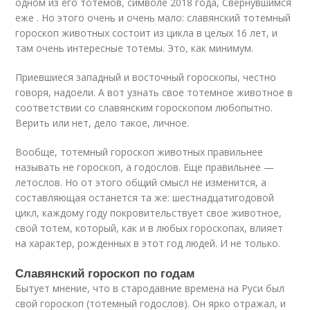
одном из его тотемов, символе 2018 года, Свернувшимся
еже . Но этого очень и очень мало: славянский тотемный
гороскоп животных состоит из цикла в целых 16 лет, и
там очень интересные тотемы. Это, как минимум.
Приевшиеся западный и восточный гороскопы, честно
говоря, надоели. А вот узнать свое тотемное животное в
соответствии со славянским гороскопом любопытно.
Верить или нет, дело такое, личное.
Вообще, тотемный гороскоп животных правильнее
называть не гороскоп, а годослов. Еще правильнее —
летослов. Но от этого общий смысл не изменится, а
составляющая останется та же: шестнадцатигодовой
цикл, каждому году покровительствует свое животное,
свой тотем, который, как и в любых гороскопах, влияет
на характер, рожденных в этот год людей. И не только.
Славянский гороскоп по годам
Бытует мнение, что в стародавние времена на Руси был
свой гороскоп (тотемный годослов). Он ярко отражал, и