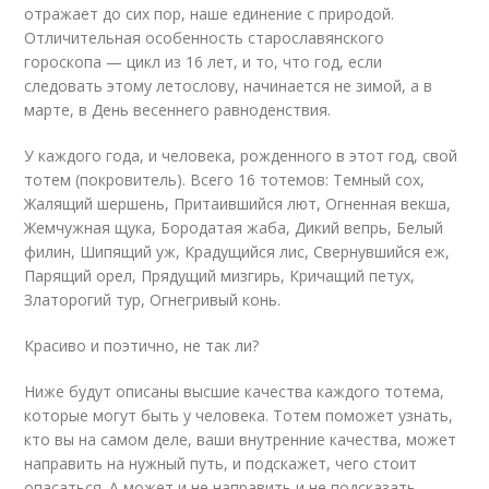
отражает до сих пор, наше единение с природой.
Отличительная особенность старославянского
гороскопа — цикл из 16 лет, и то, что год, если
следовать этому летослову, начинается не зимой, а в
марте, в День весеннего равноденствия.
У каждого года, и человека, рожденного в этот год, свой
тотем (покровитель). Всего 16 тотемов: Темный сох,
Жалящий шершень, Притаившийся лют, Огненная векша,
Жемчужная щука, Бородатая жаба, Дикий вепрь, Белый
филин, Шипящий уж, Крадущийся лис, Свернувшийся еж,
Парящий орел, Прядущий мизгирь, Кричащий петух,
Златорогий тур, Огнегривый конь.
Красиво и поэтично, не так ли?
Ниже будут описаны высшие качества каждого тотема,
которые могут быть у человека. Тотем поможет узнать,
кто вы на самом деле, ваши внутренние качества, может
направить на нужный путь, и подскажет, чего стоит
опасаться. А может и не направить и не подсказать.