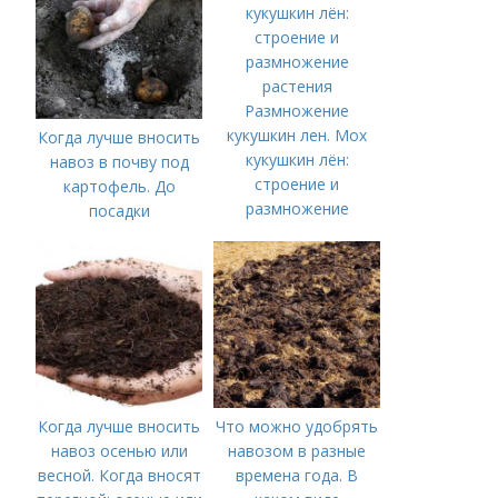
Размножение
кукушкин лен. Мох
Когда лучше вносить
кукушкин лён:
навоз в почву под
строение и
картофель. До
размножение
посадки
растения
Когда лучше вносить
Что можно удобрять
навоз осенью или
навозом в разные
весной. Когда вносят
времена года. В