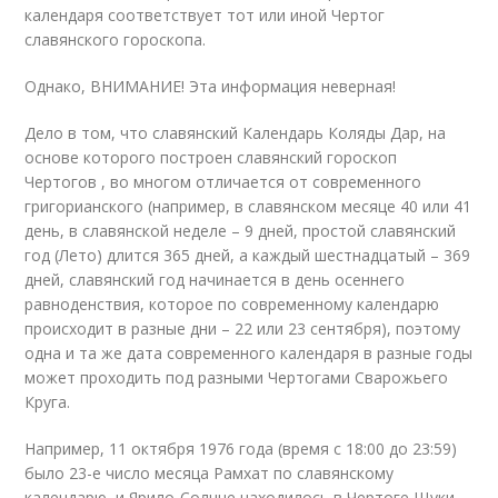
календаря соответствует тот или иной Чертог
славянского гороскопа.
Однако, ВНИМАНИЕ! Эта информация неверная!
Дело в том, что славянский Календарь Коляды Дар, на
основе которого построен славянский гороскоп
Чертогов , во многом отличается от современного
григорианского (например, в славянском месяце 40 или 41
день, в славянской неделе – 9 дней, простой славянский
год (Лето) длится 365 дней, а каждый шестнадцатый – 369
дней, славянский год начинается в день осеннего
равноденствия, которое по современному календарю
происходит в разные дни – 22 или 23 сентября), поэтому
одна и та же дата современного календаря в разные годы
может проходить под разными Чертогами Сварожьего
Круга.
Например, 11 октября 1976 года (время с 18:00 до 23:59)
было 23-е число месяца Рамхат по славянскому
календарю, и Ярило-Солнце находилось в Чертоге Щуки.