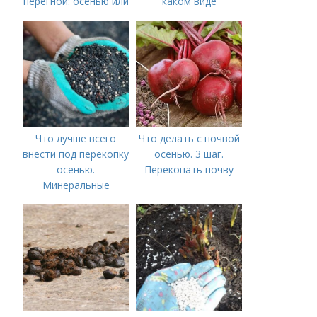
перегной: осенью или
каком виде
весной, правила
применяется?
внесения удобрений
Что лучше всего
Что делать с почвой
внести под перекопку
осенью. 3 шаг.
осенью.
Перекопать почву
Минеральные
удобрения