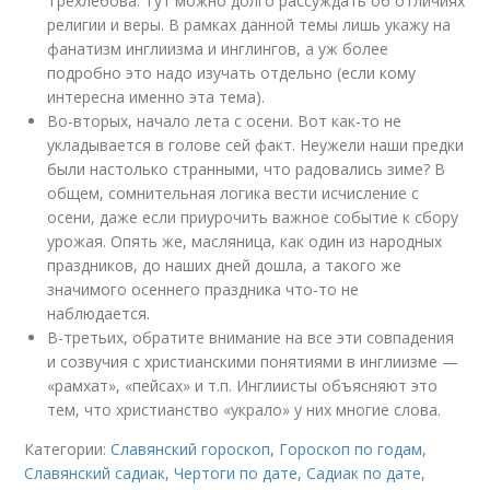
Трехлебова. Тут можно долго рассуждать об отличиях
религии и веры. В рамках данной темы лишь укажу на
фанатизм инглиизма и инглингов, а уж более
подробно это надо изучать отдельно (если кому
интересна именно эта тема).
Во-вторых, начало лета с осени. Вот как-то не
укладывается в голове сей факт. Неужели наши предки
были настолько странными, что радовались зиме? В
общем, сомнительная логика вести исчисление с
осени, даже если приурочить важное событие к сбору
урожая. Опять же, масляница, как один из народных
праздников, до наших дней дошла, а такого же
значимого осеннего праздника что-то не
наблюдается.
В-третьих, обратите внимание на все эти совпадения
и созвучия с христианскими понятиями в инглиизме —
«рамхат», «пейсах» и т.п. Инглиисты объясняют это
тем, что христианство «украло» у них многие слова.
Категории:
Славянский гороскоп
,
Гороскоп по годам
,
Славянский садиак
,
Чертоги по дате
,
Садиак по дате
,