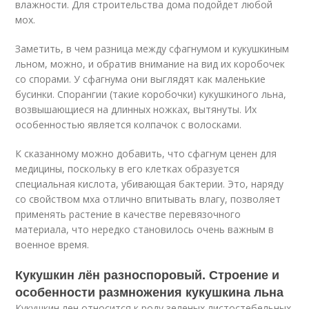
влажности. Для строительства дома подойдет любой
мох.
Заметить, в чем разница между сфагнумом и кукушкиным
льном, можно, и обратив внимание на вид их коробочек
со спорами. У сфагнума они выглядят как маленькие
бусинки. Спорангии (такие коробочки) кукушкиного льна,
возвышающиеся на длинных ножках, вытянуты. Их
особенностью является колпачок с волосками.
К сказанному можно добавить, что сфагнум ценен для
медицины, поскольку в его клетках образуется
специальная кислота, убивающая бактерии. Это, наряду
со свойством мха отлично впитывать влагу, позволяет
применять растение в качестве перевязочного
материала, что нередко становилось очень важным в
военное время.
Кукушкин лён разноспоровый. Строение и
особенности размножения кукушкина льна
Кукушкин лен относится к роду зеленых листостебельных