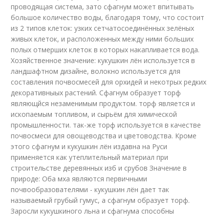
проводящая система, зато сфагнум может впитывать
большое количество воды, благодаря тому, что состоит
из 2 типов клеток: узких сетчатосоединённых зелёных
живых клеток, и расположенных между ними больших
полых отмерших клеток в которых накапливается вода.
Хозяйственное значение: кукушкин лён используется в
ландшафтном дизайне, волокно используется для
составления почвосмесей для орхидей и некотрых редких
декоративныых растений. Сфагнум образует торф
являющйся незаменимым продуктом. торф является и
ископаемым топливом, и сырьём для химической
промышленности. так-же торф используется в качестве
почвосмеси для овощеводства и цветоводства. Кроме
этого сфагнум и кукушкин лён издавна на Руси
применяется как утеплительный материал при
строительстве деревянных изб и срубов Значение в
природе: Оба мха являются первичными
почвообразователями - кукушкин лён дает так
называемый грубый гумус, а сфагнум образует торф.
Заросли кукушкиного льна и сфагнума способны