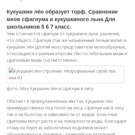
Кукушкин лён образует торф. Сравнение
мхов сфагнума и кукушкиного льна Для
школьников 5 6 7 класс.
Чем отличается сфагнум от кукушкина льна. различия,
что общего .Сфагнум (так же называемый белым мхом) и
кукушкин лён (долгий мох) представители мохообразных,
относящиеся к разным классам: Листостебельным мхам и
сфагновым мхам соответственно.
фото: Мох Кукушкин лён и сфагнум в лесу
Обитают в пререулажнённых местах, кукушкин лён
преимущественно под пологом леса, сфагнум как в лесу
так и на болотах, в зависимости от видов. Болотные
сфагнумы могут расти и на поверхности воды, благодаря
этому на берегах заболоченых водоёмов может
образовываться сплавина - плавучий растительный