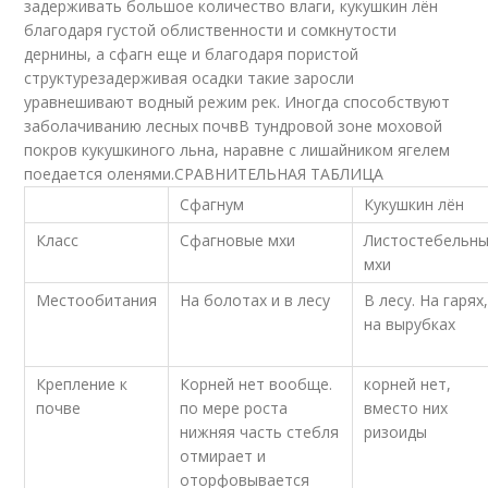
задерживать большое количество влаги, кукушкин лён
благодаря густой облиственности и сомкнутости
дернины, а сфагн еще и благодаря пористой
структурезадерживая осадки такие заросли
уравнешивают водный режим рек. Иногда способствуют
заболачиванию лесных почвВ тундровой зоне моховой
покров кукушкиного льна, наравне с лишайником ягелем
поедается оленями.СРАВНИТЕЛЬНАЯ ТАБЛИЦА
Сфагнум
Кукушкин лён
Класс
Сфагновые мхи
Листостебельн
мхи
Местообитания
На болотах и в лесу
В лесу. На гарях
на вырубках
Крепление к
Корней нет вообще.
корней нет,
почве
по мере роста
вместо них
нижняя часть стебля
ризоиды
отмирает и
оторфовывается