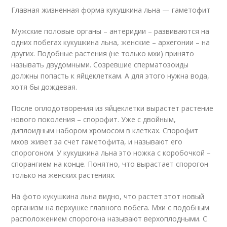
Главная жизненная форма кукушкина льна — гаметофит
Мужские половые органы – антеридии – развиваются на
одних побегах кукушкина льна, женские – архегонии – на
других. Подобные растения (не только мхи) принято
называть двудомными. Созревшие сперматозоиды
должны попасть к яйцеклеткам. А для этого нужна вода,
хотя бы дождевая.
После оплодотворения из яйцеклетки вырастет растение
нового поколения – спорофит. Уже с двойным,
диплоидным набором хромосом в клетках. Спорофит
мхов живет за счет гаметофита, и называют его
спорогоном. У кукушкина льна это ножка с коробочкой –
спорангием на конце. Понятно, что вырастает спорогон
только на женских растениях.
На фото кукушкина льна видно, что растет этот новый
организм на верхушке главного побега. Мхи с подобным
расположением спорогона называют верхоплодными. С