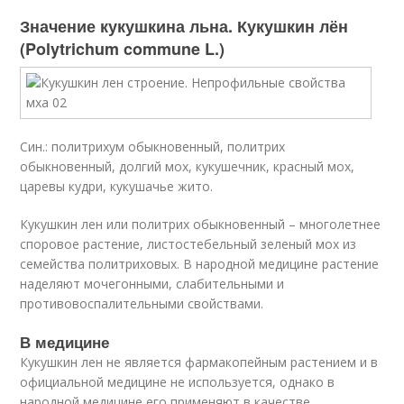
Значение кукушкина льна. Кукушкин лён
(Polytrichum commune L.)
Син.: политрихум обыкновенный, политрих
обыкновенный, долгий мох, кукушечник, красный мох,
царевы кудри, кукушачье жито.
Кукушкин лен или политрих обыкновенный – многолетнее
споровое растение, листостебельный зеленый мох из
семейства политриховых. В народной медицине растение
наделяют мочегонными, слабительными и
противовоспалительными свойствами.
В медицине
Кукушкин лен не является фармакопейным растением и в
официальной медицине не используется, однако в
народной медицине его применяют в качестве