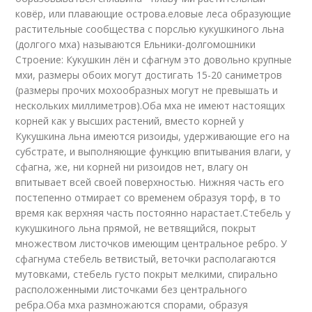
ковёр, или плавающие острова.еловые леса образующие
растительные сообщества с порслью кукушкиного льна
(долгого мха) называются Ельники-долгомошники
Строение: Кукушкин лён и сфагнум это довольно крупные
мхи, размеры обоих могут достигать 15-20 саниметров
(размеры прочих мохообразных могут не превышать и
нескольких миллиметров).Оба мха не имеют настоящих
корней как у высших растений, вместо корней у
Кукушкина льна имеются ризоиды, удерживающие его на
субстрате, и выполняющие функцию впитывания влаги, у
сфагна, же, ни корней ни ризоидов нет, влагу он
впитывает всей своей поверхностью. Нижняя часть его
постепенно отмирает со временем образуя торф, в то
время как верхняя часть постоянно нарастает.Стебель у
кукушкиного льна прямой, не ветвящийся, покрыт
множеством листочков имеющим центральное ребро. У
сфагнума стебель ветвистый, веточки располагаются
мутовками, стебель густо покрыт мелкими, спирально
расположенными листочками без центрального
ребра.Оба мха размножаются спорами, образуя