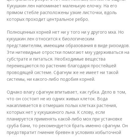
Кукушкин лен напоминает маленькую елочку. На его
прямом стебле расположены узкие листочки, вдоль
которых проходит центральное ребро.
Полноценных корней нет ни у того ни у другого мха. Но
кукушкин лен относится к биологическим
представителям, имеющим образования в виде ризоидов.
Эти нитевидные отростки помогают мху удерживаться на
субстрате и питаться. Необходимые вещества
перемещаются по растению благодаря простейшей
проводящей системе. Сфагнум же не имеет ни такой
системы, ни какого-либо подобия корней.
Однако влагу сфагнум впитывает, как губка. Дело в том,
что он состоит не из одних живых клеток. Вода
накапливается в отмерших полых клетках растения,
которых нет у кукушкиного льна. К слову, если
планируется применять какой-либо мох при установке
сруба бани, то рекомендуется брать именно сфагнум. Он
предотвратит гниение бревен в условиях избыточной