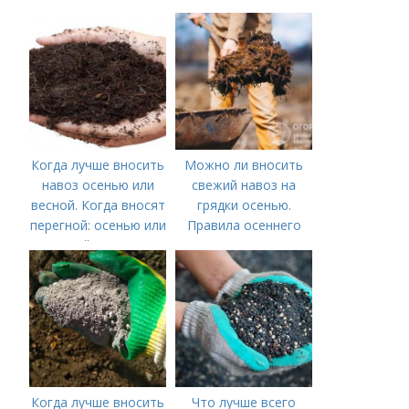
плодородие почвы
осенью
Когда лучше вносить
Можно ли вносить
навоз осенью или
свежий навоз на
весной. Когда вносят
грядки осенью.
перегной: осенью или
Правила осеннего
весной, правила
внесения навоза
внесения удобрений
Когда лучше вносить
Что лучше всего