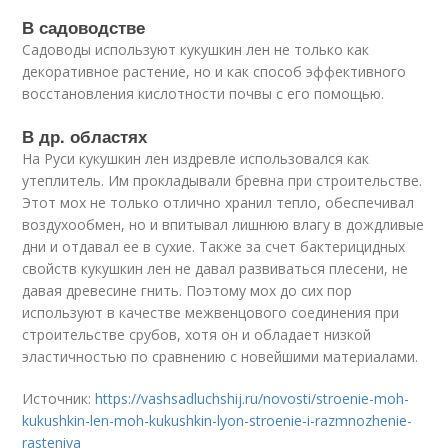
В садоводстве
Садоводы используют кукушкин лен не только как
декоративное растение, но и как способ эффективного
восстановления кислотности почвы с его помощью.
В др. областях
На Руси кукушкин лен издревле использовался как
утеплитель. Им прокладывали бревна при строительстве.
Этот мох не только отлично хранил тепло, обеспечивал
воздухообмен, но и впитывал лишнюю влагу в дождливые
дни и отдавал ее в сухие. Также за счет бактерицидных
свойств кукушкин лен не давал развиваться плесени, не
давая древесине гнить. Поэтому мох до сих пор
используют в качестве межвенцового соединения при
строительстве срубов, хотя он и обладает низкой
эластичностью по сравнению с новейшими материалами.
Источник:
https://vashsadluchshij.ru/novosti/stroenie-moh-
kukushkin-len-moh-kukushkin-lyon-stroenie-i-razmnozhenie-
rasteniya