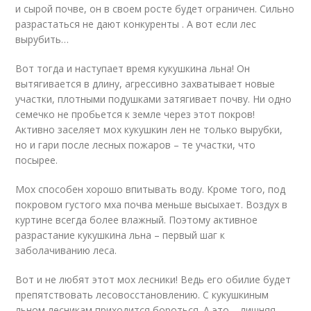
и сырой почве, он в своем росте будет ограничен. Сильно
разрастаться не дают конкуренты . А вот если лес
вырубить…
Вот тогда и наступает время кукушкина льна! Он
вытягивается в длину, агрессивно захватывает новые
участки, плотными подушками затягивает почву. Ни одно
семечко не пробьется к земле через этот покров!
Активно заселяет мох кукушкин лен не только вырубки,
но и гари после лесных пожаров – те участки, что
посырее.
Мох способен хорошо впитывать воду. Кроме того, под
покровом густого мха почва меньше высыхает. Воздух в
куртине всегда более влажный. Поэтому активное
разрастание кукушкина льна – первый шаг к
заболачиванию леса.
Вот и не любят этот мох лесники! Ведь его обилие будет
препятствовать лесовосстановлению. С кукушкиным
льном лесникам приходится бороться. А это – лишняя