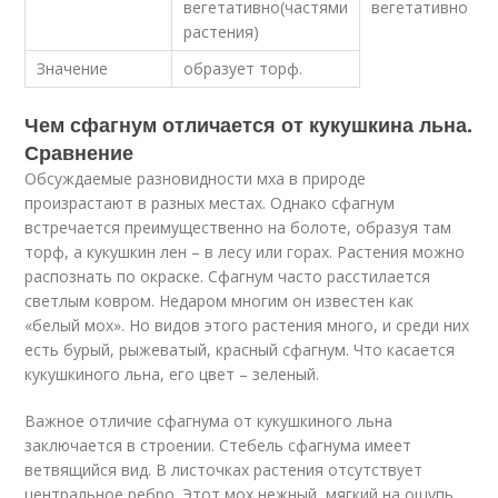
вегетативно(частями
вегетативно
растения)
Значение
образует торф.
Чем сфагнум отличается от кукушкина льна.
Сравнение
Обсуждаемые разновидности мха в природе
произрастают в разных местах. Однако сфагнум
встречается преимущественно на болоте, образуя там
торф, а кукушкин лен – в лесу или горах. Растения можно
распознать по окраске. Сфагнум часто расстилается
светлым ковром. Недаром многим он известен как
«белый мох». Но видов этого растения много, и среди них
есть бурый, рыжеватый, красный сфагнум. Что касается
кукушкиного льна, его цвет – зеленый.
Важное отличие сфагнума от кукушкиного льна
заключается в строении. Стебель сфагнума имеет
ветвящийся вид. В листочках растения отсутствует
центральное ребро. Этот мох нежный, мягкий на ощупь.