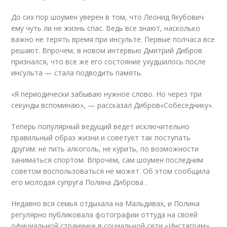
До сих пор шоумен уверен в том, что Леонид Якубович
ему чуть ли не жизнь спас. Ведь все знают, насколько
важно не терять время при инсульте. Первые полчаса все
решают. Впрочем, в новом интервью Дмитрий Дибров
признался, что все же его состояние ухудшилось после
инсульта — стала подводить память.
«Я периодически забываю нужное слово. Но через три
секунды вспоминаю», — рассказал Дибров«Собеседнику».
Теперь популярный ведущий ведет исключительно
правильный образ жизни и советует так поступать
другим: не пить алкоголь, не курить, по возможности
заниматься спортом. Впрочем, сам шоумен последним
советом воспользоваться не может. Об этом сообщила
его молодая супруга Полина Диброва .
Недавно вся семья отдыхала на Мальдивах, и Полина
регулярно публиковала фотографии оттуда на своей
официальной страничке в социальной сети «Инстаграм».