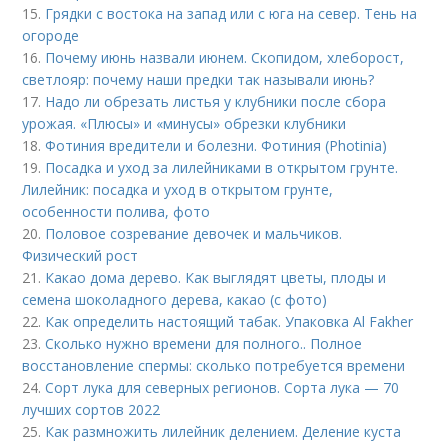
15.
Грядки с востока на запад или с юга на север. Тень на
огороде
16.
Почему июнь назвали июнем. Скопидом, хлеборост,
светлояр: почему наши предки так называли июнь?
17.
Надо ли обрезать листья у клубники после сбора
урожая. «Плюсы» и «минусы» обрезки клубники
18.
Фотиния вредители и болезни. Фотиния (Photinia)
19.
Посадка и уход за лилейниками в открытом грунте.
Лилейник: посадка и уход в открытом грунте,
особенности полива, фото
20.
Половое созревание девочек и мальчиков.
Физический рост
21.
Какао дома дерево. Как выглядят цветы, плоды и
семена шоколадного дерева, какао (с фото)
22.
Как определить настоящий табак. Упаковка Al Fakher
23.
Сколько нужно времени для полного.. Полное
восстановление спермы: сколько потребуется времени
24.
Сорт лука для северных регионов. Сорта лука — 70
лучших сортов 2022
25.
Как размножить лилейник делением. Деление куста