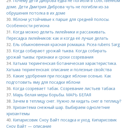
29.
Почему дети Диброва едва не погибли в собственном
доме. Дети Дмитрия Диброва чуть не погибли из-за
обрушения потолка в их доме
30.
Яблони устойчивые к парше для средней полосы.
Особенности региона
31.
Когда можно делить лилейники и рассаживать.
Пересадка лилейников: как и когда её лучше делать
32.
Ель обыкновенная красная ромашка. Picea rubens Sarg
33.
Когда собирают урожай тыква. Когда собирать
урожай тыквы: признаки и сроки созревания
34.
Хатьма тюрингенская ботаническая характеристика.
Хатьма тюрингенская: описание и полезные свойства
35.
Какие удобрения при посадке яблони осенью. Как
подготовить яму для посадки яблони
36.
Когда созревает табак. Созревание листьев табака
37.
Марь белая меры борьбы. МАРЬ БЕЛАЯ
38.
Зачем в теплицу снег. Нужно ли кидать снег в теплицу?
39.
Хризантема снежный шар. Выбираем однолетние
хризантемы
40.
Кипарисовик Сноу Вайт посадка и уход. Кипарисовик
Сноу Вайт — описание