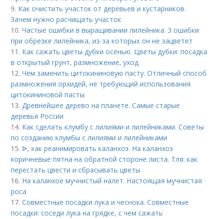
9.
Как очистить участок от деревьев и кустарников.
Зачем нужно расчищать участок
10.
Частые ошибки в выращивании лилейника. 3 ошибки
при обрезке лилейника, из-за которых он не зацветет
11.
Как сажать цветы дубки осенью. Цветы дубки: посадка
в открытый грунт, размножение, уход
12.
Чем заменить цитокининовую пасту. Отличный способ
размножения орхидей, не требующий использования
цитокининовой пасты
13.
Древнейшее дерево на планете. Самые старые
деревья России
14.
Как сделать клумбу с лилиями и лилейниками. Советы
по созданию клумбы с лилиями и лилейниками
15.
ᐉ, как реанимировать каланхоэ. На каланхоэ
коричневые пятна на обратной стороне листа. Тля: как
перестать цвести и сбрасывать цветы
16.
На каланхое мучнистый налет. Настоящая мучнистая
роса
17.
Совместные посадки лука и чеснока. Совместные
посадки: соседи лука на грядке, с чем сажать