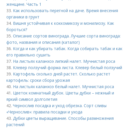
женщине. Часть 1
33.
Как использовать перегной на даче. Время внесения
органики в грунт
34.
Вишня устойчивая к коккомикозу и монилиозу. Как
бороться?
35.
Описание сортов винограда. Лучшие сорта винограда:
фото, названия и описания (каталог)
36.
Когда и как убирать табак. Когда собирать табак и как
его правильно сушить
37.
На листьях каланхоэ липкий налет. Мучнистая роса
38.
Клевер ползучий форма листа. Клевер белый ползучий
39.
Картофель сколько дней растет. Сколько растет
картофель: сроки сбора урожая
40.
На листьях каланхоэ белый налет. Мучнистая роса
41.
Цветок комнатный дубок. Цветы дубки – нежный и
яркий символ долголетия
42.
Чернослив посадка и уход обрезка. Сорт сливы
«Чернослив»: правила посадки и ухода
43.
Дубки цветы выращивание. Способы размножения
растений