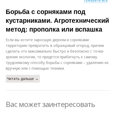
Показать все
Борьба с сорняками под
Сорняки на участке
Спирт от сорняков
кустарниками. Агротехнический
метод: прополка или вспашка
Трава против
Если вы хотите заросшую дерном и сорняками
Вод против сорняков
сорняков
территорию превратить в образцовый огород, причем
сделать это максимально быстро и безопасно с точки
зрения экологии, то придется прибегнуть к самому
трудоемкому способу борьбы с сорняками – удалению их
Гербицид от
вручную или с помощью техники.
сорняков
Читать дальше →
Вас может заинтересовать