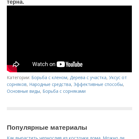
терна.
Категории:
Борьба с кленом
,
Дерева с участка
,
Уксус от
сорняков
,
Народные средства
,
Эффективные способы
,
Основные виды
,
Борьба с сорняками
Популярные материалы
Как вырастить чернослив из косточки дома. Можно ли