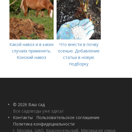
— весной или осенью
(СОВЕТЫ ОПЫТНЫХ)
Какой навоз и в каких
Что внести в почву
случаях применять.
осенью. Добавление
Конский навоз
статьи в новую
подборку
© 2026 Ваш сад
Все садоводы уже здесь!
Контакты
Пользовательское соглашение
Политика конфидециальности
г. Москва, ЦАО, Красносельский, Мясницкая улица