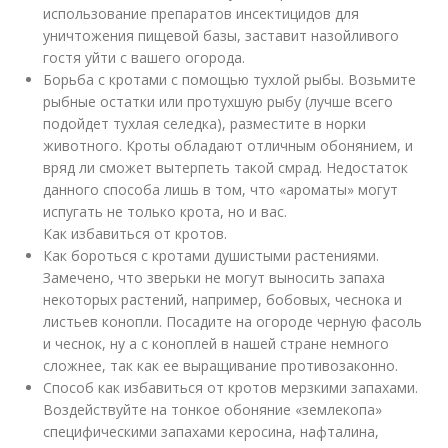
использование препаратов инсектицидов для
уничтожения пищевой базы, заставит назойливого
гостя уйти с вашего огорода.
Борьба с кротами с помощью тухлой рыбы. Возьмите
рыбные остатки или протухшую рыбу (лучше всего
подойдет тухлая селедка), разместите в норки
животного. Кроты обладают отличным обонянием, и
вряд ли сможет вытерпеть такой смрад. Недостаток
данного способа лишь в том, что «ароматы» могут
испугать не только крота, но и вас.
Как избавиться от кротов.
Как бороться с кротами душистыми растениями.
Замечено, что зверьки не могут выносить запаха
некоторых растений, например, бобовых, чеснока и
листьев конопли. Посадите на огороде черную фасоль
и чеснок, ну а с коноплей в нашей стране немного
сложнее, так как ее выращивание противозаконно.
Способ как избавиться от кротов мерзкими запахами.
Воздействуйте на тонкое обоняние «землекопа»
специфическими запахами керосина, нафталина,