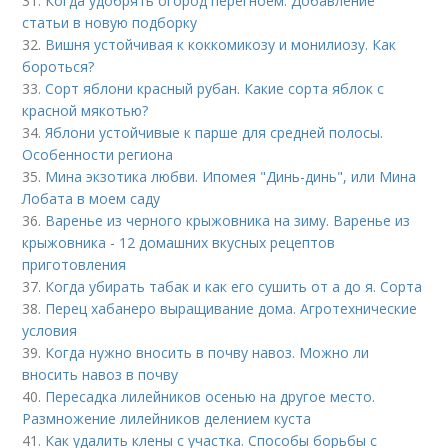
31.
Когда удобрять огород перегноем. Добавление
статьи в новую подборку
32.
Вишня устойчивая к коккомикозу и монилиозу. Как
бороться?
33.
Сорт яблони красный рубан. Какие сорта яблок с
красной мякотью?
34.
Яблони устойчивые к парше для средней полосы.
Особенности региона
35.
Мина экзотика любви. Ипомея "Динь-динь", или Мина
Лобата в моем саду
36.
Варенье из черного крыжовника на зиму. Варенье из
крыжовника - 12 домашних вкусных рецептов
приготовления
37.
Когда убирать табак и как его сушить от а до я. Сорта
38.
Перец хабанеро выращивание дома. Агротехнические
условия
39.
Когда нужно вносить в почву навоз. Можно ли
вносить навоз в почву
40.
Пересадка лилейников осенью на другое место.
Размножение лилейников делением куста
41.
Как удалить клены с участка. Способы борьбы с