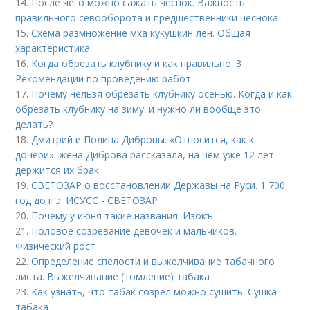
14.
После чего можно сажать чеснок. Важность
правильного севооборота и предшественники чеснока
15.
Схема размножение мха кукушкин лен. Общая
характеристика
16.
Когда обрезать клубнику и как правильно. 3
Рекомендации по проведению работ
17.
Почему нельзя обрезать клубнику осенью. Когда и как
обрезать клубнику на зиму: и нужно ли вообще это
делать?
18.
Дмитрий и Полина Дибровы. «Относится, как к
дочери»: жена Диброва рассказала, на чем уже 12 лет
держится их брак
19.
СВЕТОЗАР о восстановлении Державы на Руси. 1 700
год до н.э. ИСУСС - СВЕТОЗАР
20.
Почему у июня такие названия. Изокъ
21.
Половое созревание девочек и мальчиков.
Физический рост
22.
Определение спелости и выжелчивание табачного
листа. Выжелчивание (томление) табака
23.
Как узнать, что табак созрел можно сушить. Сушка
табака