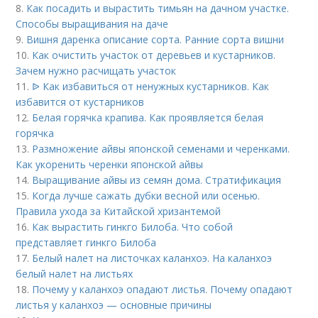
8.
Как посадить и вырастить тимьян на дачном участке.
Способы выращивания на даче
9.
Вишня даренка описание сорта. Ранние сорта вишни
10.
Как очистить участок от деревьев и кустарников.
Зачем нужно расчищать участок
11.
ᐉ Как избавиться от ненужных кустарников. Как
избавится от кустарников
12.
Белая горячка крапива. Как проявляется белая
горячка
13.
Размножение айвы японской семенами и черенками.
Как укоренить черенки японской айвы
14.
Выращивание айвы из семян дома. Стратификация
15.
Когда лучше сажать дубки весной или осенью.
Правила ухода за Китайской хризантемой
16.
Как вырастить гинкго Билоба. Что собой
представляет гинкго Билоба
17.
Белый налет на листочках каланхоэ. На каланхоэ
белый налет на листьях
18.
Почему у каланхоэ опадают листья. Почему опадают
листья у каланхоэ — основные причины