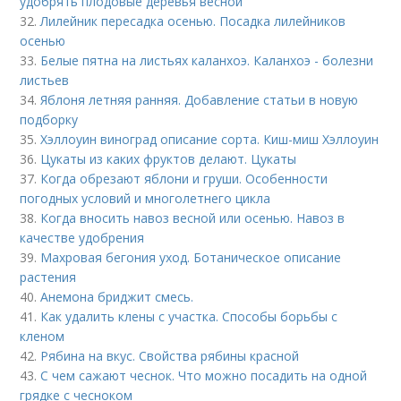
удобрять плодовые деревья весной
32.
Лилейник пересадка осенью. Посадка лилейников
осенью
33.
Белые пятна на листьях каланхоэ. Каланхоэ - болезни
листьев
34.
Яблоня летняя ранняя. Добавление статьи в новую
подборку
35.
Хэллоуин виноград описание сорта. Киш-миш Хэллоуин
36.
Цукаты из каких фруктов делают. Цукаты
37.
Когда обрезают яблони и груши. Особенности
погодных условий и многолетнего цикла
38.
Когда вносить навоз весной или осенью. Навоз в
качестве удобрения
39.
Махровая бегония уход. Ботаническое описание
растения
40.
Анемона бриджит смесь.
41.
Как удалить клены с участка. Способы борьбы с
кленом
42.
Рябина на вкус. Свойства рябины красной
43.
С чем сажают чеснок. Что можно посадить на одной
грядке с чесноком