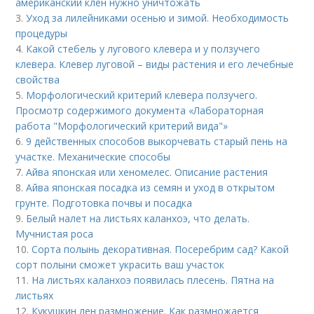
американский клен нужно уничтожать
3.
Уход за лилейниками осенью и зимой. Необходимость
процедуры
4.
Какой стебель у лугового клевера и у ползучего
клевера. Клевер луговой – виды растения и его лечебные
свойства
5.
Морфологический критерий клевера ползучего.
Просмотр содержимого документа «Лабораторная
работа "Морфологический критерий вида"»
6.
9 действенных способов выкорчевать старый пень на
участке. Механические способы
7.
Айва японская или хеномелес. Описание растения
8.
Айва японская посадка из семян и уход в открытом
грунте. Подготовка почвы и посадка
9.
Белый налет на листьях каланхоэ, что делать.
Мучнистая роса
10.
Сорта полынь декоративная. Посеребрим сад? Какой
сорт полыни сможет украсить ваш участок
11.
На листьях каланхоэ появилась плесень. Пятна на
листьях
12.
Кукушкин лен размножение. Как размножается