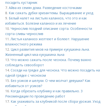
посадить кустарник
7.
Айва из семян дома. Разведение косточками
8.
Как сажать дубки хризантемы. Выращивание и уход
9.
Белый налет на листьях каланхоэ, что это и как
избавиться. Болезни каланхоэ и их лечение
10.
Чернослив поздний описание сорта. Особенности
сорта сливы чернослив
11.
Листья каланхоэ желтеют и болеют. Нарушение
влажностного режима
12.
Цикл развития мхов на примере кукушкина льна.
Жизненный цикл мха кукушкина льна
13.
Что можно сажать после чеснока. Почему важно
соблюдать севооборот
14.
Соседи на грядке для чеснока. Что можно посадить на
одной грядке с чесноком
15.
Без усиков и шелухи. О чем молчат девушки? Как
избавиться от усиков?
16.
Когда обрезать клубнику и как правильно. 3
Рекомендации по проведению работ
17.
Как ухаживать за клубникой после сбора урожая. Уход