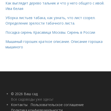
Как выглядит дерево тальник и что у него общего с ивой.
Ива белая
Уборка листьев табака, как узнать, что лист созрел.
Определение зрелости табачного листа.
Посадка сирень Красавица Москвы. Сирень в России
Мышиный горошек краткое описание. Описание горошка
мышиного
© 2026 Ваш сад
Все садоводы уже здесь!
Контакты
Пользовательское соглашение
Политика конфидециальности