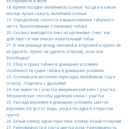
за клубникой в июле
18.
Время посадки лилейников осенью. Когда и в каком
месяце лучше сажать лилейники осенью
19.
Определение спелости и выжелчивание табачного
листа. Выжелчивание (томление) табака
20.
Сколько выводится снюс из организма. Снюс: как
действует и чем опасен жевательный табак
21.
В чем разница между липомой и атеромой и нужно ли
их удалять. Нужно ли удалять атерому, если она
безобидна?
22.
Сбор и сушка табака в домашних условиях.
Особенности сушки табака в домашних условиях
23.
Осенняя или весенняя пересадка лилейников. Сад и
огород - поделись с друзьями!
24.
Как вывести с участка американский клен с участка.
Механические способы удаления клена с участка
25.
Рассада вероники в домашних условиях. Цветок
вероника (50 фото): виды, уход и посадка в открытом
грунте
26.
Белый клевер характеристика. Клевер белый ползучий
27.
Разновидности и сорта цветка роза. Разновидность