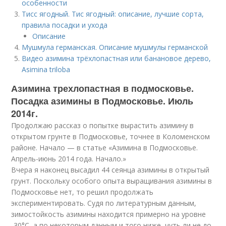
особенности
Тисс ягодный. Тис ягодный: описание, лучшие сорта,
правила посадки и ухода
Описание
Мушмула германская. Описание мушмулы германской
Видео азимина трёхлопастная или банановое дерево,
Asimina triloba
Азимина трехлопастная в подмосковье.
Посадка азимины в Подмосковье. Июль
2014г.
Продолжаю рассказ о попытке вырастить азимину в
открытом грунте в Подмосковье, точнее в Коломенском
районе. Начало — в статье «Азимина в Подмосковье.
Апрель-июнь 2014 года. Начало.»
Вчера я наконец высадил 44 сеянца азимины в открытый
грунт. Поскольку особого опыта выращивания азимины в
Подмосковье нет, то решил продолжать
экспериментировать. Судя по литературным данным,
зимостойкость азимины находится примерно на уровне
-30°С, а по некоторым данным и того ниже, чуть ли не до