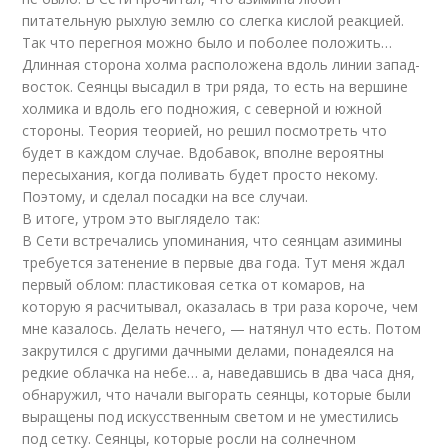
питательную рыхлую землю со слегка кислой реакцией.
Так что перегноя можно было и поболее положить…
Длинная сторона холма расположена вдоль линии запад-
восток. Сеянцы высадил в три ряда, то есть на вершине
холмика и вдоль его подножия, с северной и южной
стороны. Теория теорией, но решил посмотреть что
будет в каждом случае. Вдобавок, вполне вероятны
пересыхания, когда поливать будет просто некому.
Поэтому, и сделал посадки на все случаи.
В итоге, утром это выглядело так:
В Сети встречались упоминания, что сеянцам азимины
требуется затенение в первые два года. Тут меня ждал
первый облом: пластиковая сетка от комаров, на
которую я расчитывал, оказалась в три раза короче, чем
мне казалось. Делать нечего, — натянул что есть. Потом
закрутился с другими дачными делами, понадеялся на
редкие облачка на небе… а, наведавшись в два часа дня,
обнаружил, что начали выгорать сеянцы, которые были
выращены под искусственным светом и не уместились
под сетку. Сеянцы, которые росли на солнечном