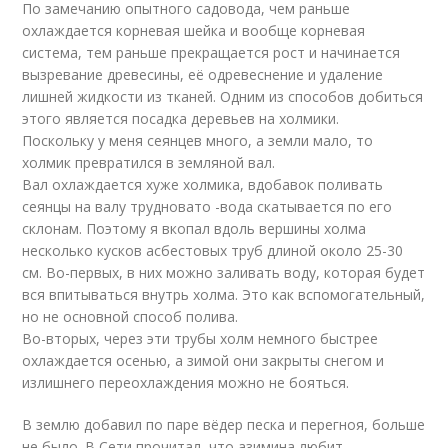
По замечанию опытного садовода, чем раньше
охлаждается корневая шейка и вообще корневая
система, тем раньше прекращается рост и начинается
вызревание древесины, её одревеснение и удаление
лишней жидкости из тканей. Одним из способов добиться
этого является посадка деревьев на холмики.
Поскольку у меня сеянцев много, а земли мало, то
холмик превратился в земляной вал.
Вал охлаждается хуже холмика, вдобавок поливать
сеянцы на валу трудновато -вода скатывается по его
склонам. Поэтому я вкопал вдоль вершины холма
несколько кусков асбестовых труб длиной около 25-30
см. Во-первых, в них можно заливать воду, которая будет
вся впитываться внутрь холма. Это как вспомогательный,
но не основной способ полива.
Во-вторых, через эти трубы холм немного быстрее
охлаждается осенью, а зимой они закрыты снегом и
излишнего переохлаждения можно не бояться.
В землю добавил по паре вёдер песка и перегноя, больше
не было. В Сети прочитал, что азимина любит