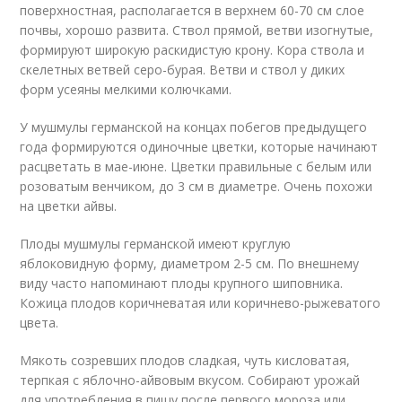
поверхностная, располагается в верхнем 60-70 см слое
почвы, хорошо развита. Ствол прямой, ветви изогнутые,
формируют широкую раскидистую крону. Кора ствола и
скелетных ветвей серо-бурая. Ветви и ствол у диких
форм усеяны мелкими колючками.
У мушмулы германской на концах побегов предыдущего
года формируются одиночные цветки, которые начинают
расцветать в мае-июне. Цветки правильные с белым или
розоватым венчиком, до 3 см в диаметре. Очень похожи
на цветки айвы.
Плоды мушмулы германской имеют круглую
яблоковидную форму, диаметром 2-5 см. По внешнему
виду часто напоминают плоды крупного шиповника.
Кожица плодов коричневатая или коричнево-рыжеватого
цвета.
Мякоть созревших плодов сладкая, чуть кисловатая,
терпкая с яблочно-айвовым вкусом. Собирают урожай
для употребления в пищу после первого мороза или