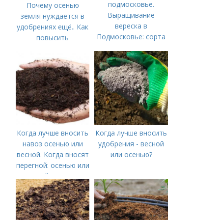
подмосковье.
Почему осенью
Выращивание
земля нуждается в
вереска в
удобрениях ещё.. Как
Подмосковье: сорта
повысить
и советы по посадке
плодородие почвы
осенью
Когда лучше вносить
Когда лучше вносить
навоз осенью или
удобрения - весной
весной. Когда вносят
или осенью?
перегной: осенью или
весной, правила
внесения удобрений