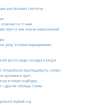
ция а/м Москвич Святогор -
her
 отмечается 31 мая.
действует и чем опасен жевательный
дка
ена, уход. Условия выращивания,
(60 фото): виды, посадка и уход в
. КАК ПРАВИЛЬНО ВЫРАЩИВАТЬ СЛИВУ
ия органики в грунт
атьи в новую подборку
 с другом таблица. Схема
брезка в первый год