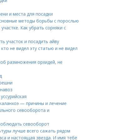
адки
ени и места для посадки
Основные методы борьбы с порослью
участке. Как убрать сорняки с
ть участок и посадить айву
кто не видел эту статью и не видел
соб размножения орхидей, не
д
ерешни
 навоз
 уссурийская
 каланхоэ — причины и лечение
ильного севооборота и
 соблюдать севооборот
ьтуры лучше всего сажать рядом
аса и настоящая звезда. И имя тебе