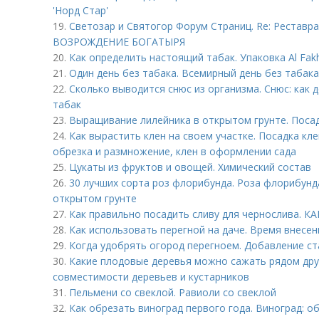
'Hорд Стар'
19.
Светозар и Святогор Форум Страниц. Re: Реставра
ВОЗРОЖДЕНИЕ БОГАТЫРЯ
20.
Как определить настоящий табак. Упаковка Al Fak
21.
Один день без табака. Всемирный день без табака
22.
Сколько выводится снюс из организма. Снюс: как 
табак
23.
Выращивание лилейника в открытом грунте. Поса
24.
Как вырастить клен на своем участке. Посадка кл
обрезка и размножение, клен в оформлении сада
25.
Цукаты из фруктов и овощей. Химический состав
26.
30 лучших сорта роз флорибунда. Роза флорибунда 
открытом грунте
27.
Как правильно посадить сливу для чернослива
28.
Как использовать перегной на даче. Время внесен
29.
Когда удобрять огород перегноем. Добавление ст
30.
Какие плодовые деревья можно сажать рядом друг
совместимости деревьев и кустарников
31.
Пельмени со свеклой. Равиоли со свеклой
32.
Как обрезать виноград первого года. Виноград: о