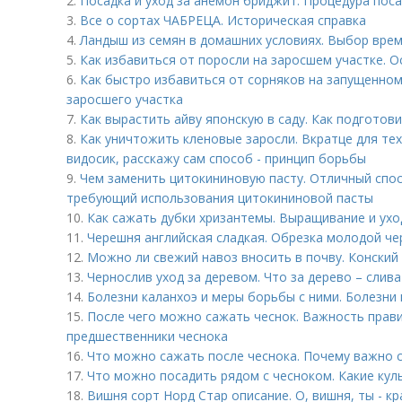
2.
Посадка и уход за анемон бриджит. Процедура пос
3.
Все о сортах ЧАБРЕЦА. Историческая справка
4.
Ландыш из семян в домашних условиях. Выбор врем
5.
Как избавиться от поросли на заросшем участке. 
6.
Как быстро избавиться от сорняков на запущенном 
заросшего участка
7.
Как вырастить айву японскую в саду. Как подготови
8.
Как уничтожить кленовые заросли. Вкратце для тех 
видосик, расскажу сам способ - принцип борьбы
9.
Чем заменить цитокининовую пасту. Отличный спо
требующий использования цитокининовой пасты
10.
Как сажать дубки хризантемы. Выращивание и ухо
11.
Черешня английская сладкая. Обрезка молодой ч
12.
Можно ли свежий навоз вносить в почву. Конский
13.
Чернослив уход за деревом. Что за дерево – слива
14.
Болезни каланхоэ и меры борьбы с ними. Болезни
15.
После чего можно сажать чеснок. Важность прав
предшественники чеснока
16.
Что можно сажать после чеснока. Почему важно
17.
Что можно посадить рядом с чесноком. Какие кул
18.
Вишня сорт Норд Стар описание. О, вишня, ты - кр