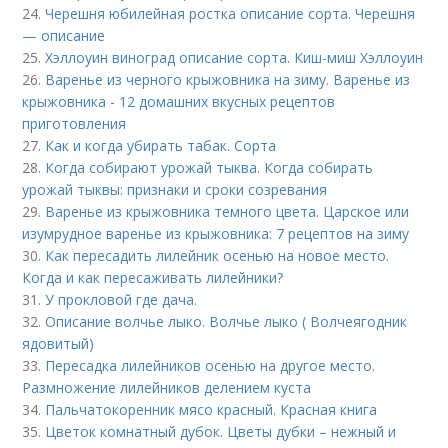
24.
Черешня юбилейная ростка описание сорта. Черешня
— описание
25.
Хэллоуин виноград описание сорта. Киш-миш Хэллоуин
26.
Варенье из черного крыжовника на зиму. Варенье из
крыжовника - 12 домашних вкусных рецептов
приготовления
27.
Как и когда убирать табак. Сорта
28.
Когда собирают урожай тыква. Когда собирать
урожай тыквы: признаки и сроки созревания
29.
Варенье из крыжовника темного цвета. Царское или
изумрудное варенье из крыжовника: 7 рецептов на зиму
30.
Как пересадить лилейник осенью на новое место.
Когда и как пересаживать лилейники?
31.
У прокловой где дача.
32.
Описание волчье лыко. Волчье лыко ( Волчеягодник
ядовитый)
33.
Пересадка лилейников осенью на другое место.
Размножение лилейников делением куста
34.
Пальчатокоренник мясо красный. Красная книга
35.
Цветок комнатный дубок. Цветы дубки – нежный и