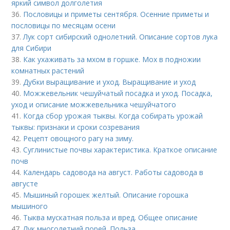
яркий символ долголетия
36.
Пословицы и приметы сентября. Осенние приметы и
пословицы по месяцам осени
37.
Лук сорт сибирский однолетний. Описание сортов лука
для Сибири
38.
Как ухаживать за мхом в горшке. Мох в подножии
комнатных растений
39.
Дубки выращивание и уход. Выращивание и уход
40.
Можжевельник чешуйчатый посадка и уход. Посадка,
уход и описание можжевельника чешуйчатого
41.
Когда сбор урожая тыквы. Когда собирать урожай
тыквы: признаки и сроки созревания
42.
Рецепт овощного рагу на зиму.
43.
Суглинистые почвы характеристика. Краткое описание
почв
44.
Календарь садовода на август. Работы садовода в
августе
45.
Мышиный горошек желтый. Описание горошка
мышиного
46.
Тыква мускатная польза и вред. Общее описание
47.
Лук многолетний порей. Польза