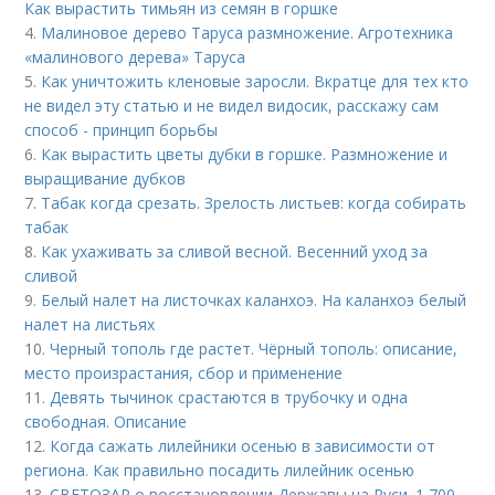
Как вырастить тимьян из семян в горшке
4.
Малиновое дерево Таруса размножение. Агротехника
«малинового дерева» Таруса
5.
Как уничтожить кленовые заросли. Вкратце для тех кто
не видел эту статью и не видел видосик, расскажу сам
способ - принцип борьбы
6.
Как вырастить цветы дубки в горшке. Размножение и
выращивание дубков
7.
Табак когда срезать. Зрелость листьев: когда собирать
табак
8.
Как ухаживать за сливой весной. Весенний уход за
сливой
9.
Белый налет на листочках каланхоэ. На каланхоэ белый
налет на листьях
10.
Черный тополь где растет. Чёрный тополь: описание,
место произрастания, сбор и применение
11.
Девять тычинок срастаются в трубочку и одна
свободная. Описание
12.
Когда сажать лилейники осенью в зависимости от
региона. Как правильно посадить лилейник осенью
13.
СВЕТОЗАР о восстановлении Державы на Руси. 1 700