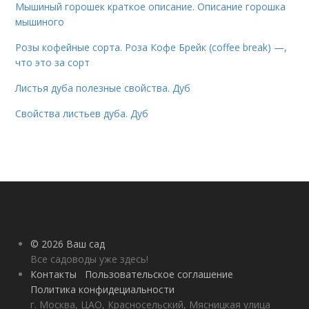
Мышиный горошек краткое описание. Описание горошка
мышиного
Розы кофейные сорта. Роза Кофе Брейк (coffee break) —,
что это за сорт
Листья дуба полезные свойства. Дуб
Свойства листьев дуба. Дуб
© 2026 Ваш сад
Все садоводы уже здесь!
Контакты
Пользовательское соглашение
Политика конфидециальности
г. Москва, ЦАО, Красносельский, Мясницкая улица