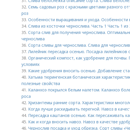
31.
Слива белоснежка описание сорта. Слива Белосне
32.
Семь садовых роз с красными цветами разного от
роз
33.
Особенности выращивания и ухода. Особенности
34.
Слива из косточки чернослива. Часть 1 Часть 1 из
35.
Сорта слив для получения чернослива. Оптимальн
чернослива
36.
Сорта сливы для чернослива. Слива для черносли
37.
Лилейник пересадка осенью. Посадка лилейников 
38.
Органический компост, как удобрение для почвы.
условиях
39.
Какие удобрения вносить осенью. Добавление ста
40.
Хатьма тюрингенская ботаническая характеристик
полезные свойства
41.
Каланхоэ покрылся белым налетом. Каланхоэ боле
роса
42.
Хризантемы ранние сорта. Характеристики многол
43.
Когда лучше раскидывать перегной. Навоз в каче
44.
Пересадка каштанов осенью. Как пересаживать к
45.
Как и когда вносить навоз. Навоз в качестве удоб
46.
Чернослив посадка и уход обрезка. Сорт сливы «Ч