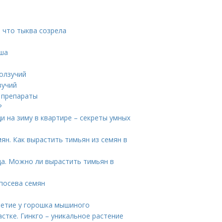
, что тыква созрела
ыша
ползучий
зучий
 препараты
?
и на зиму в квартире – секреты умных
н. Как вырастить тимьян из семян в
да. Можно ли вырастить тимьян в
 посева семян
ветие у горошка мышиного
стке. Гинкго – уникальное растение