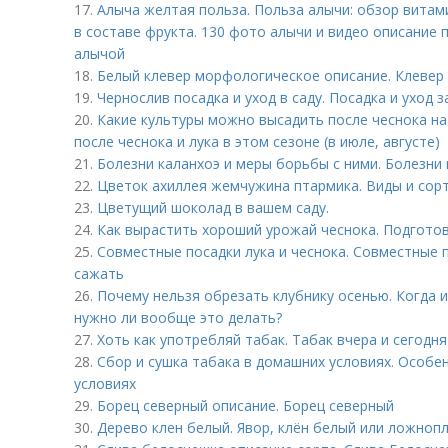
17.
Алыча желтая польза. Польза алычи: обзор витам
в составе фрукта. 130 фото алычи и видео описание 
алычой
18.
Белый клевер морфологическое описание. Клевер
19.
Чернослив посадка и уход в саду. Посадка и уход 
20.
Какие культуры можно высадить после чеснока на 
после чеснока и лука в этом сезоне (в июле, августе)
21.
Болезни каланхоэ и меры борьбы с ними. Болезни
22.
Цветок ахиллея жемчужина птармика. Виды и сор
23.
Цветущий шоколад в вашем саду.
24.
Как вырастить хороший урожай чеснока. Подгото
25.
Совместные посадки лука и чеснока. Совместные по
сажать
26.
Почему нельзя обрезать клубнику осенью. Когда и 
нужно ли вообще это делать?
27.
Хоть как употребляй табак. Табак вчера и сегодня
28.
Сбор и сушка табака в домашних условиях. Особе
условиях
29.
Борец северный описание. Борец северный
30.
Дерево клен белый. Явор, клён белый или ложноп