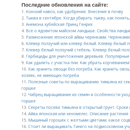
Последние обновления на сайте:
1.
Конский навоз, как удобрение. Внесение в почву
2.
Тыква в сентябре. Когда убирать тыкву, как понять
3.
Анемона хубейская Принц Генрих
4.
Все о ядовитом майском ландыше. Свойства ланд
5.
Размножение японской айвы черенками. Черенками
6.
Клевер ползучий или клевер белый. Клевер белый 
7.
Клевер белый ползучий стебель. Клевер белый пол
8.
Гербициды для уничтожения деревьев. Популярные
9.
Как удалить с участка пни. Как убрать корчеванием
10.
Как хранить овощи без погреба. Как хранить овощ
хозяек, не имеющих погреба
11.
Полезные советы по выращиванию тимьяна из семя
горшке
12.
Чабрец выращивание из семян и особенности ухо
горшке
13.
Секреты посева тимьяна в открытый грунт. Сроки
14.
Айва японская или хеномелес. Описание растения
15.
Мышиный горошек с желтыми цветами. какое соц
16.
Стоит ли выращивать Гинкго на подмосковном уча