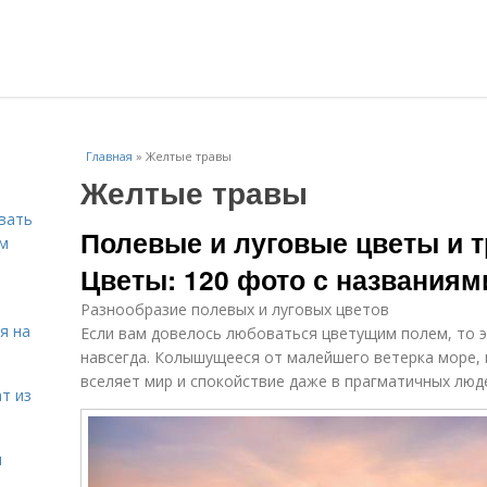
Главная
»
Желтые травы
Желтые травы
вать
Полевые и луговые цветы и 
ем
Цветы: 120 фото с названиям
Разнообразие полевых и луговых цветов
я на
Если вам довелось любоваться цветущим полем, то 
навсегда. Колышущееся от малейшего ветерка море
вселяет мир и спокойствие даже в прагматичных люд
т из
я