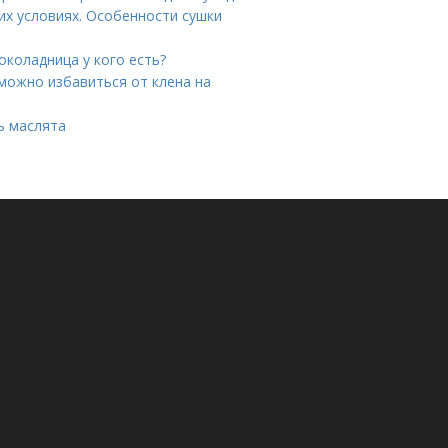
их условиях. Особенности сушки
коладница у кого есть?
можно избавиться от клена на
ь маслята