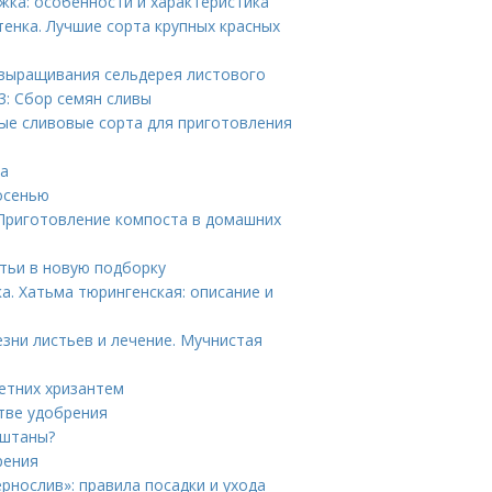
жка: особенности и характеристика
тенка. Лучшие сорта крупных красных
 выращивания сельдерея листового
 3: Сбор семян сливы
ые сливовые сорта для приготовления
ва
осенью
 Приготовление компоста в домашних
тьи в новую подборку
а. Хатьма тюрингенская: описание и
зни листьев и лечение. Мучнистая
етних хризантем
стве удобрения
аштаны?
рения
ернослив»: правила посадки и ухода