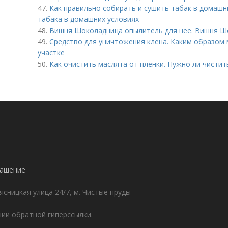
47.
Как правильно собирать и сушить табак в домашн
табака в домашних условиях
48.
Вишня Шоколадница опылитель для нее. Вишня Шо
49.
Средство для уничтожения клена. Каким образом 
участке
50.
Как очистить маслята от пленки. Нужно ли чистит
лашение
ясницкая улица 24/7, м. Чистые пруды
ии обратной гиперссылки.