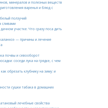
инов, минералов и полезных веществ
приготовления варенья и блюд с
 белый ползучий
за сливами
дачном участке. Что сразу поса дить
 каланхоэ — причины и лечение
та
вка почвы и севооборот
садки: соседи лука на грядке, с чем
как обрезать клубнику на зиму: и
нности сушки табака в домашних
латановый лечебные свойства