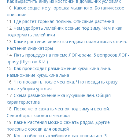
Как вырастить айву из косточки в домашних условиях
10.
Какое соцветие у горошка мышиного. Ботаническое
описание
11.
Где растет горькая полынь. Описание растения
12.
Чем удобрять лилейник осенью под зиму. Чем и как
подкормить лилейники
13.
Какие растения являются индикаторами кислых почв.
Растения-индикаторы
14.
Пять процедур на приеме ЛОР-врача. 5 вопросов ЛОР-
врачу (Шустов К.И.)
15.
Как происходит размножение кукушкина льна.
Размножение кукушкина льна
16.
Что посадить после чеснока. Что посадить сразу
после уборки урожая
17.
Схема размножение мха кукушкин лен. Общая
характеристика
18.
После чего сажать чеснок под зиму и весной.
Севооборот ярового чеснока
19.
Какие Растения можно сажать рядом. Другие
полезные соседи для овощей
20.
Когда обрезать клубнику и как правильно. 3