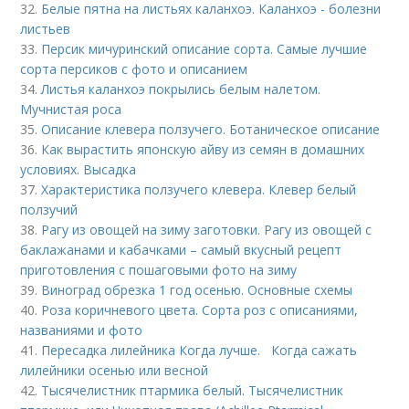
32.
Белые пятна на листьях каланхоэ. Каланхоэ - болезни
листьев
33.
Персик мичуринский описание сорта. Самые лучшие
сорта персиков с фото и описанием
34.
Листья каланхоэ покрылись белым налетом.
Мучнистая роса
35.
Описание клевера ползучего. Ботаническое описание
36.
Как вырастить японскую айву из семян в домашних
условиях. Высадка
37.
Характеристика ползучего клевера. Клевер белый
ползучий
38.
Рагу из овощей на зиму заготовки. Рагу из овощей с
баклажанами и кабачками – самый вкусный рецепт
приготовления с пошаговыми фото на зиму
39.
Виноград обрезка 1 год осенью. Основные схемы
40.
Роза коричневого цвета. Сорта роз с описаниями,
названиями и фото
41.
Пересадка лилейника Когда лучше. Когда сажать
лилейники осенью или весной
42.
Тысячелистник птармика белый. Тысячелистник