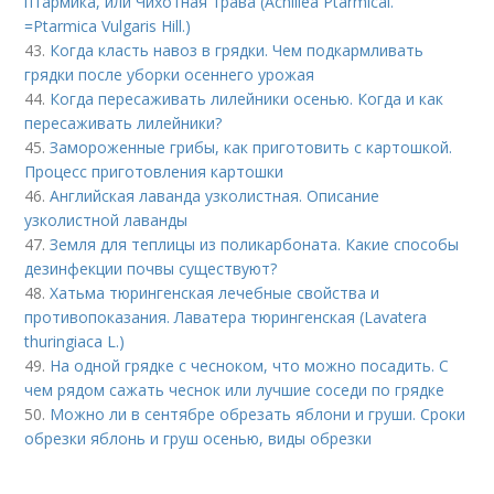
птармика, или Чихотная трава (Achillea Ptarmical.
=Ptarmica Vulgaris Hill.)
43.
Когда класть навоз в грядки. Чем подкармливать
грядки после уборки осеннего урожая
44.
Когда пересаживать лилейники осенью. Когда и как
пересаживать лилейники?
45.
Замороженные грибы, как приготовить с картошкой.
Процесс приготовления картошки
46.
Английская лаванда узколистная. Описание
узколистной лаванды
47.
Земля для теплицы из поликарбоната. Какие способы
дезинфекции почвы существуют?
48.
Хатьма тюрингенская лечебные свойства и
противопоказания. Лаватера тюрингенская (Lavatera
thuringiaca L.)
49.
На одной грядке с чесноком, что можно посадить. С
чем рядом сажать чеснок или лучшие соседи по грядке
50.
Можно ли в сентябре обрезать яблони и груши. Сроки
обрезки яблонь и груш осенью, виды обрезки