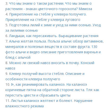
3.
Что мы знаем о таком растении. Что мы знаем о
растениях - знаках цветочного гороскопа? Мимоза
4.
Прикрепление на стебле у клевера ползучего.
Прикрепление на стебле у клевера лугового
5.
Подготовка лилий к зиме и уход за ними осенью. Уход
за лилиями осенью
6.
Ландыши, как пересаживать. Выращивание растения
7.
Алыча желтая польза. Польза алычи: обзор витаминов,
минералов и полезных веществ в составе фрукта. 130
фото алычи и видео описание приготовления варенья и
блюд с алычой
8.
Можно ли свежий навоз вносить в почву. Конский
навоз
9.
Клевер ползучий высота стебля. Описание и
особенности клевера ползучего
10.
ᐉ, как реанимировать каланхоэ. На каланхоэ
коричневые пятна на обратной стороне листа. Тля: как
перестать цвести и сбрасывать цветы
11.
Листья каланхоэ желтеют и болеют. Нарушение
влажностного режима