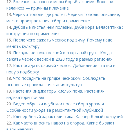
12.
Болезни каланхоэ и меры борьбы с ними. Болезни
каланхоэ — причины и лечение
13.
Черный тополь где растет. Чёрный тополь: описание,
место произрастания, сбор и применение
14.
Дубовые листья чем полезны. Дуба кора Беласептика :
инструкция по применению
15.
После чего сажать чеснок под зиму. Почему надо
менять культуру
16.
Посадка чеснока весной в открытый грунт. Когда
сажать чеснок весной в 2020 году в разных регионах
17.
Как посадить озимый чеснок. Добавление статьи в
новую подборку
18.
Что посадить на грядке чесноком. Соблюдать
основные правила сочетания культур
19.
Растения индикаторы кислых почв. Растения-
индикаторы почвы
20.
Видео обрезки клубники после сбора урожая.
Особенности ухода за ремонтантной клубникой
21.
Клевер белый характеристика. Клевер белый ползучий
22.
Как часто вносить навоз на огород. Какие бывают
виды навоза?