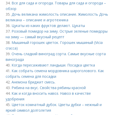
34.
Все для сада и огорода. Товары для сада и огорода –
обзор
35.
Дочь великана жимолость описание. Жимолость Дочь
великана – описание и агротехника
36.
Цукаты из каких фруктов делают. Цукаты
37.
Розовый помидор на зиму. Острые зеленые помидоры
на зиму — самый вкусный рецепт
38.
Мышиный горошек цветок. Горошек мышиный (Vicia
cracca)
39.
Очень сладкий виноград сорта. Самые вкусные сорта
винограда
40.
Когда пересаживают ландыши. Посадка цветка
41.
Как собрать семена мордовника шароголового. Как
собрать семена для посадки
42.
Анемона бриджит смесь.
43.
Рябина на вкус. Свойства рябины красной
44.
Как и когда вносить навоз. Навоз в качестве
удобрения
45.
Цветок комнатный дубок. Цветы дубки – нежный и
яркий символ долголетия