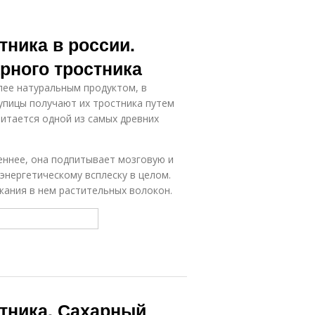
ника в россии.
рного тростника
лее натуральным продуктом, в
рупицы получают их тростника путем
итается одной из самых древних
еннее, она подпитывает мозговую и
энергетическому всплеску в целом.
жания в нем растительных волокон.
тника. Сахарный