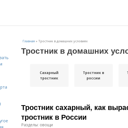
Главная
»
Тростник в домашних условиях
Тростник в домашних усл
вать
ем
Сахарный
Тростник в
тростник
россии
орта
й
Тростник сахарный, как выра
тростник в России
угое
Разделы: овощи
яя