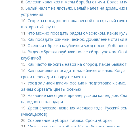
8.
Болезни каланхоэ и меры борьбы с ними. Болезни 
9.
Белый налет на листьях. Белый налет на домашних 
устранения
10.
Секреты посадки чеснока весной в открытый грунт
в открытый грунт
11.
Что можно посадить рядом с чесноком. Какие кул
12.
Как посадить озимый чеснок. Добавление статьи 
13.
Осенняя обрезка клубники и уход после. Добавлен
14.
Видео обрезки клубники после сбора урожая. Осо
клубникой
15.
Как часто вносить навоз на огород. Какие бывают
16.
Как правильно посадить лилейники осенью. Когда
сроки пересадки на другое место
17.
Уход за лилейниками осенью и подготовка к зиме.
Зачем обрезать цветы осенью
18.
Название месяцев в древнерусском календаре. Сл
народного календаря
19.
Древнерусские названия месяцев года. Русский з
(Месяцеслов)
20.
Созревание и уборка табака. Сроки уборки
21.
Мифы и правда о табаке. Как работает никотин