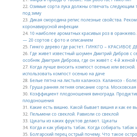
22.
Озимые сорта лука должны отвечать следующим т
под зиму
23.
Дикая смородина репис полезные свойства. Реком
коронавирусной инфекции
24.
10 наиболее ароматных красивых роз в оранжево
— 20 сортов с фото и описанием
25.
Гинкго дерево где растет. ГИНКГО – КРАСИВОЕ
26.
Где живет известный шоумен Дмитрий Дибров с с
особняк Дмитрия Диброва, где он живёт с 4-й женой 
27.
Когда лучше вносить компост осенью или весной.
использовать компост осенью на даче
28.
Белые пятна на листьях каланхоэ. Каланхоэ - боле
29.
Груша ранняя летняя описание сорта. Московская
30.
Коэффициент плодоношения винограда. Продуктив
плодоношения
31.
Какие есть вишню. Какой бывает вишня и как ее 
32.
Пельмени со свеклой. Равиоли со свеклой
33.
Цукаты из каких фруктов делают. Цукаты
34.
Когда и как убирать табак. Когда собирать табак 
35.
Болгарский перец острый почему. Что такое остро