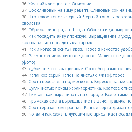
36.
Желтый ирис цветок. Описание
37.
Сок сливовый на зиму рецепт. Сливовый сок на зим
38.
Что такое тополь черный. Черный тополь-осокорь
свойства
39.
Обрезка винограда с 1 года. Обрезка и формиров
40.
Как посадить айву японскую. Выращивание и уход 
как правильно посадить кустарник
41.
Как и когда вносить навоз. Навоз в качестве удоб
42.
Размножение малиновое дерево. Малиновое дерев
(фото)
43.
Дубки цветы выращивание. Способы размножения
44.
Каланхоэ серый налет на листьях. Фитофтороз
45.
Сорта вереск для подмосковья. Вереск в наших са
46.
Суглинистые почвы характеристика. Краткое опис
47.
Тимьян, как выращивать на огороде. Все о тимья
48.
Крымская сосна выращивание на даче. Правила по
49.
Сорта хризантемы ранние. Ранние сорта хризанте
50.
Когда и как сажать луковичные ирисы. Как посади