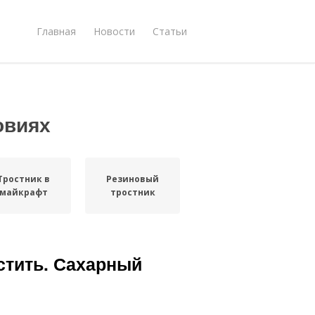
Главная
Новости
Статьи
овиях
Тростник в
Резиновый
майкрафт
тростник
стить. Сахарный