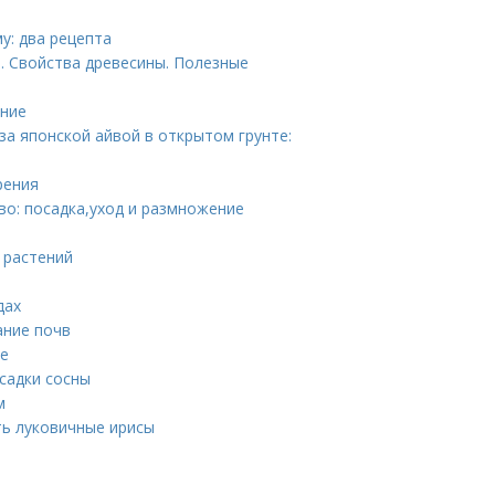
у: два рецепта
. Свойства древесины. Полезные
ание
за японской айвой в открытом грунте:
рения
о: посадка,уход и размножение
 растений
дах
ание почв
не
садки сосны
м
ть луковичные ирисы