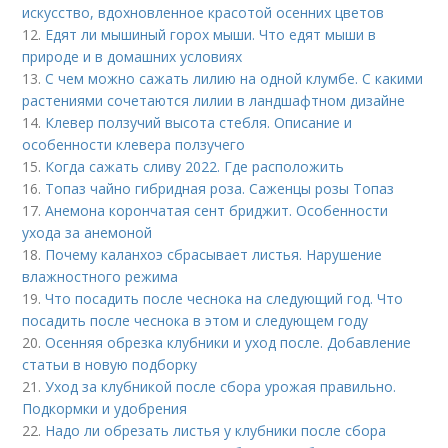
искусство, вдохновленное красотой осенних цветов
12.
Едят ли мышиный горох мыши. Что едят мыши в
природе и в домашних условиях
13.
С чем можно сажать лилию на одной клумбе. С какими
растениями сочетаются лилии в ландшафтном дизайне
14.
Клевер ползучий высота стебля. Описание и
особенности клевера ползучего
15.
Когда сажать сливу 2022. Где расположить
16.
Топаз чайно гибридная роза. Саженцы розы Топаз
17.
Анемона корончатая сент бриджит. Особенности
ухода за анемоной
18.
Почему каланхоэ сбрасывает листья. Нарушение
влажностного режима
19.
Что посадить после чеснока на следующий год. Что
посадить после чеснока в этом и следующем году
20.
Осенняя обрезка клубники и уход после. Добавление
статьи в новую подборку
21.
Уход за клубникой после сбора урожая правильно.
Подкормки и удобрения
22.
Надо ли обрезать листья у клубники после сбора