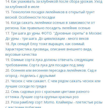
14.
Как ухаживать за клубникой после сбора урожая. Уход
за клубникой в июле
15.
Технология посадки лилейников в открытый грунт
весной. Особенности посадки
16.
Когда сажать лилейники осенью в зависимости от
региона. Как правильно посадить лилейник осенью
17.
Три шага до урны. ФОТО. "Духовные скрепы" в Москве:
До урны - три шага. До цивилизации - много веков
18.
Лук сеншуй Елоу тоже выращен, как озимый.
Характеристика луковицы, описание внешнего вида,
вкусовые качества
19.
Озимые сорта лука должны отвечать следующим
требованиям. Сорта лука для посадки под зиму
20.
Осенняя или весенняя пересадка лилейников. Сад и
огород - поделись с друзьями!
21.
Чеснок с чем сажают. С чем рядом сажать чеснок или
лучшие соседи по грядке
22.
Семь садовых роз с красными цветами разного
оттенка. Лучшие сорта крупных красных роз
23.
Роза рамблер сорт Momo. Клаймеры - плетистые розы
с жесткими побегами