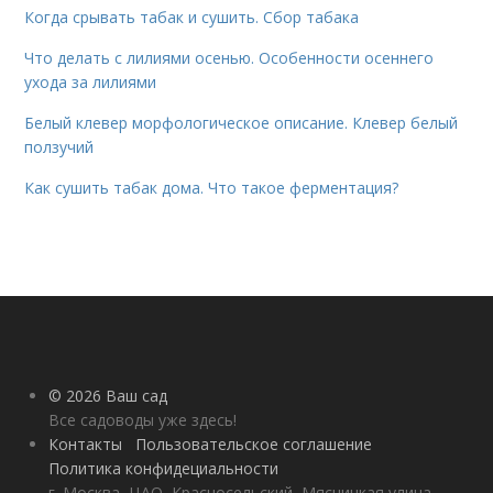
Когда срывать табак и сушить. Сбор табака
Что делать с лилиями осенью. Особенности осеннего
ухода за лилиями
Белый клевер морфологическое описание. Клевер белый
ползучий
Как сушить табак дома. Что такое ферментация?
© 2026 Ваш сад
Все садоводы уже здесь!
Контакты
Пользовательское соглашение
Политика конфидециальности
г. Москва, ЦАО, Красносельский, Мясницкая улица