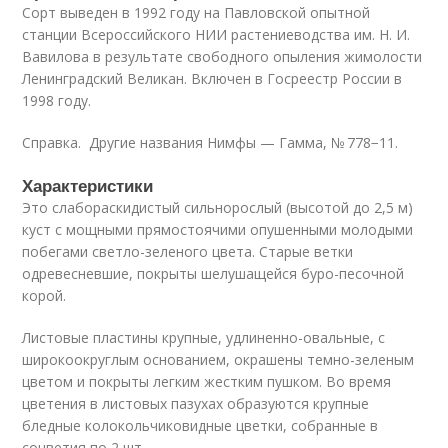
Сорт выведен в 1992 году на Павловской опытной
станции Всероссийского НИИ растениеводства им. Н. И.
Вавилова в результате свободного опыления жимолости
Ленинградский Великан. Включен в Госреестр России в
1998 году.
Справка. Другие названия Нимфы — Гамма, № 778−11.
Характеристики
Это слабораскидистый сильнорослый (высотой до 2,5 м)
куст с мощными прямостоячими опушенными молодыми
побегами светло-зеленого цвета. Старые ветки
одревесневшие, покрыты шелушащейся буро-песочной
корой.
Листовые пластины крупные, удлиненно-овальные, с
широкоокруглым основанием, окрашены темно-зеленым
цветом и покрыты легким жестким пушком. Во время
цветения в листовых пазухах образуются крупные
бледные колокольчиковидные цветки, собранные в
соцветия по 2 шт.