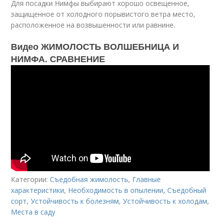
Для посадки Нимфы выбирают хорошо освещенное,
защищенное от холодного порывистого ветра место,
расположенное на возвышенности или равнине.
Видео ЖИМОЛОСТЬ ВОЛШЕБНИЦА И
НИМФА. СРАВНЕНИЕ
Категории:
Съедобная жимолость
,
Главные
характеристики
,
Необходимость в опылении
,
Съедобный
сорт
,
Устойчивость к болезням
,
Устойчивость к холодам
,
Места в саду