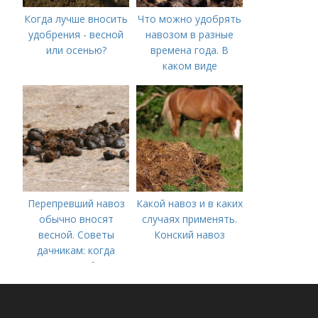
Когда лучше вносить
Что можно удобрять
удобрения - весной
навозом в разные
или осенью?
времена года. В
каком виде
применяется?
Перепревший навоз
Какой навоз и в каких
обычно вносят
случаях применять.
весной. Советы
Конский навоз
дачникам: когда
вносить удобрение
— весной или осенью
(СОВЕТЫ ОПЫТНЫХ)