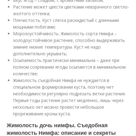
Вкус ягод – сладкий, с ароматным запахом;
Растение может цвести цветками невзрачного светло-
желтого оттенка;
Плечистость. Куст слегка раскидистый с длинными
мощными побегами;
Морозоустойчивость. Жимолость сорта Нимфа –
холодоустойчивое растение, способно выдерживать
зимние низкие температуры. Куст не надо
дополнительно укрывать;
Осыпаемость практически минимальна – даже при
полном созревании ягоды осыпаются в минимальном
количестве;
Жимолость съедобная Нимфа не нуждается в
специальном формировании куста, поэтому нет
необходимости регулярно подрезать ветки растения.
Первые годы растение растет медленно, лишь через
несколько лет можно провести небольшое
прореживание кроны куста.
Жимолость дочь нимфы. Съедобная
жимолость Нимфа: описание и секреты