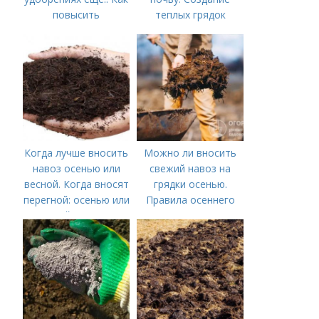
повысить
теплых грядок
плодородие почвы
осенью
Когда лучше вносить
Можно ли вносить
навоз осенью или
свежий навоз на
весной. Когда вносят
грядки осенью.
перегной: осенью или
Правила осеннего
весной, правила
внесения навоза
внесения удобрений