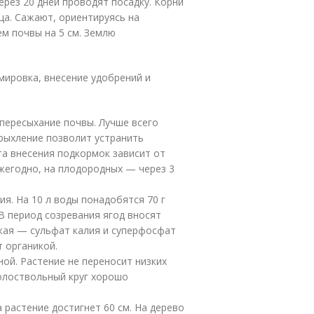
ерез 20 дней проводят посадку. Корни
ца. Сажают, ориентируясь на
м почвы на 5 см. Землю
мировка, внесение удобрений и
 пересыхание почвы. Лучше всего
 рыхление позволит устранить
та внесения подкормок зависит от
ежегодно, на плодородных — через 3
я. На 10 л воды понадобятся 70 г
В период созревания ягод вносят
ожая — сульфат калия и суперфосфат
т органикой.
ой. Растение не переносит низких
колоствольный круг хорошо
растение достигнет 60 см. На дерево