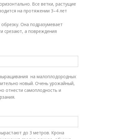
ризонтально. Все ветки, растущие
водится на протяжении 3–4 лет
обрезку. Она подразумевает
и срезают, а повреждения
 выращивания на малоплодородных
внительно новый. Очень урожайный,
но отнести самоплодность и
рзания.
вырастают до 3 метров. Крона