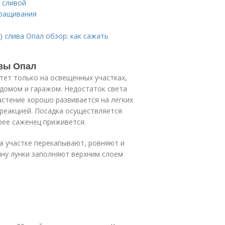
 сливой
ыращивания
) слива Опал обзор: как сажать
вы Опал
тет только на освещенных участках,
домом и гаражом. Недостаток света
астение хорошо развивается на легких
 реакцией. Посадка осуществляется
рее саженец приживется.
на участке перекапывают, ровняют и
ину лунки заполняют верхним слоем