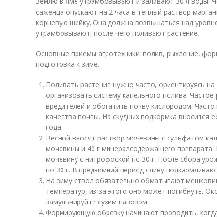
Землю в яме утрамбовывают и заливают 30 л воды. Ч
саженца опускают на 2 часа в теплый раствор марган
корневую шейку. Она должна возвышаться над уровне
утрамбовывают, после чего поливают растение.
Основные приемы агротехники: полив, рыхление, фор
подготовка к зиме.
Поливать растение нужно часто, ориентируясь на
организовать систему капельного полива. Частое
вредителей и обогатить почву кислородом. Часто
качества почвы. На скудных подкормка вносится 
года.
Весной вносят раствор мочевины с сульфатом кали
мочевины и 40 г минералсодержащего препарата. 
мочевину с нитрофоской по 30 г. После сбора ур
по 30 г. В предзимний период сливу подкармливаю
На зиму ствол обязательно обматывают мешковин
температур, из-за этого оно может погибнуть. О
замульчируйте сухим навозом.
Формирующую обрезку начинают проводить, когда 