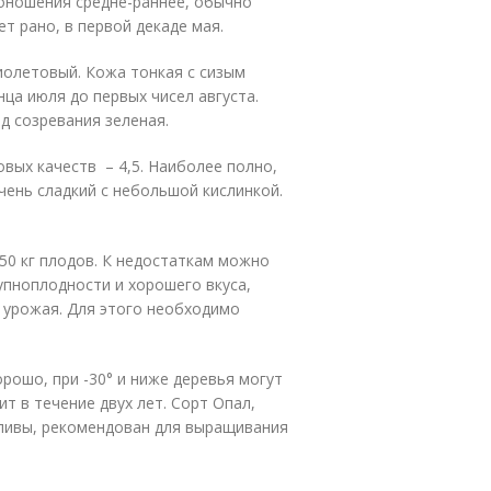
доношения средне-раннее, обычно
т рано, в первой декаде мая.
фиолетовый. Кожа тонкая с сизым
ца июля до первых чисел августа.
д созревания зеленая.
вых качеств – 4,5. Наиболее полно,
чень сладкий с небольшой кислинкой.
50 кг плодов. К недостаткам можно
упноплодности и хорошего вкуса,
 урожая. Для этого необходимо
рошо, при -30° и ниже деревья могут
т в течение двух лет. Сорт Опал,
сливы, рекомендован для выращивания