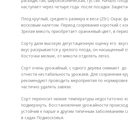
раскидистая, ширококоническая, густая. Начало пло
наступает через четыре года после посадки. Зацветае
Плод круглый, среднего размера и веса (25г). Окрас 
восковым налетом. Период созревания короткий с кон
Зрелая мякоть приобретает оранжевый цвет, в перио
Сорту дали высокую дегустационную оценку его вкусо
вкус раскрывается у зрелого плода, он насыщенный о
Косточки мелкие, от мякоти отделять легко.
Сорт очень урожайный, с одного дерева снимают до 
отнести нестабильность урожаев. Для сохранения кр
рекомендуют проводить мероприятия по нормировке
частично удалять завязи.
Сорт переносит низкие температуры недостаточно хо
подмерзнуть. Восстановление урожайности происходи
устойчив к парше и другим типичным заболеваниям 
в садах Подмосковья.