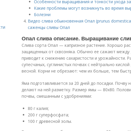
Особенности выращивания и тонкости ухода за
Какие проблемы могут возникнуть во время в
Болезни
Видео слива обыкновенная Опал (prunus domestica
сти
саженцы сливы Опал
Опал слива описание. Выращивание сли
Слива сорта Опал — капризное растение. Хорошо рас
защищенных от сквозняка. Обычно ее сажают между 
приводит к снижению сахаристости и урожайности. Р
супесчаных, суглинистых почвах с нейтрально кислой
весной. Корни не обрезают: чем их больше, тем быст
Яма подготавливается за 20 дней до посадки. Почву 
делают на ней разметку. Размер ямы — 80х80. Полов
почвы, смешанным с удобрениями:
80 г калия;
200 г суперфосфата;
100 г древесной золы.