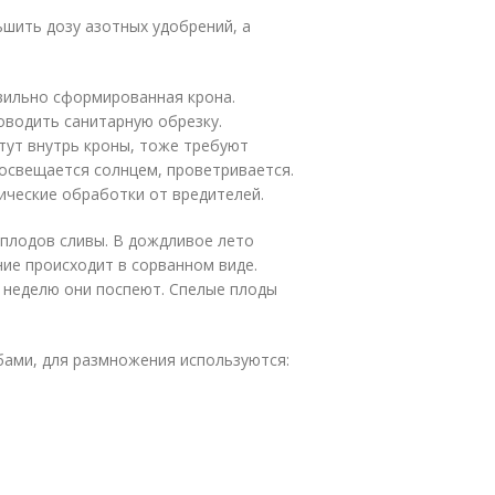
ьшить дозу азотных удобрений, а
вильно сформированная крона.
оводить санитарную обрезку.
стут внутрь кроны, тоже требуют
освещается солнцем, проветривается.
ические обработки от вредителей.
 плодов сливы. В дождливое лето
ие происходит в сорванном виде.
з неделю они поспеют. Спелые плоды
ами, для размножения используются: