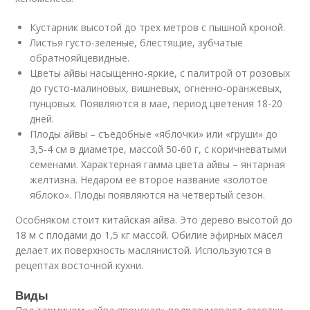
Кустарник высотой до трех метров с пышной кроной.
Листья густо-зеленые, блестящие, зубчатые
обратнояйцевидные.
Цветы айвы насыщенно-яркие, с палитрой от розовых
до густо-малиновых, вишневых, огненно-оранжевых,
пунцовых. Появляются в мае, период цветения 18-20
дней.
Плоды айвы – съедобные «яблочки» или «груши» до
3,5-4 см в диаметре, массой 50-60 г, с коричневатыми
семенами. Характерная гамма цвета айвы – янтарная
желтизна. Недаром ее второе название «золотое
яблоко». Плоды появляются на четвертый сезон.
Особняком стоит китайская айва. Это дерево высотой до
18 м с плодами до 1,5 кг массой. Обилие эфирных масел
делает их поверхность маслянистой. Используются в
рецептах восточной кухни.
Виды