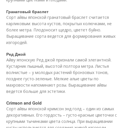
Гранатовый браслет
Сорт айвы японской гранатовый браслет считается
карликовым: высота кустов, покрытых колючками, не
более метра. Плодоносит щедро, цветет буйно.
Выращивание сорта ведется для формирования живых
изгородей.
Ред Джой
Айву японскую Ред джой признали самой элегантной.
Кустарник пышный, высотой полтора метра. Листья
волнистые – у молодых растений бронзовых тонов,
позднее густо-зеленые. Мелкие алые цветы по
махровости напоминают розы. Выращивание айвы
ведется больше для эстетики.
Crimson and Gold
Сорт айвы японской кримсон энд голд – один из самых
декоративных. Его гордость – густо-красные цветочки с
крупными тычинками цвета солнца. При выращивании
кусты используются для создания живой изгороди,