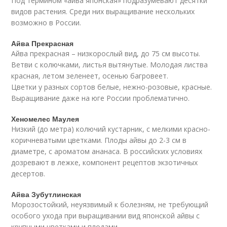
Под термином «айва японская» подразумевают десятки
видов растения. Среди них выращивание нескольких
возможно в России.
Айва Прекрасная
Айва прекрасная – низкорослый вид, до 75 см высоты.
Ветви с колючками, листья вытянутые. Молодая листва
красная, летом зеленеет, осенью багровеет.
Цветки у разных сортов белые, нежно-розовые, красные.
Выращивание даже на юге России проблематично.
Хеномелес Маулея
Низкий (до метра) колючий кустарник, с мелкими красно-
коричневатыми цветками. Плоды айвы до 2-3 см в
диаметре, с ароматом ананаса. В российских условиях
дозревают в лежке, компонент рецептов экзотичных
десертов.
Айва Зубутлинская
Морозостойкий, неуязвимый к болезням, не требующий
особого ухода при выращивании вид японской айвы с
крупными цветками и плодами.