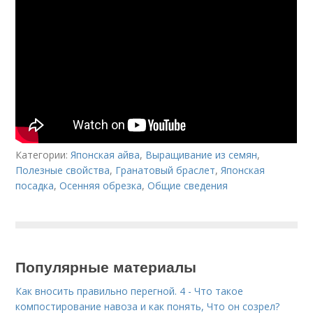
Категории:
Японская айва
,
Выращивание из семян
,
Полезные свойства
,
Гранатовый браслет
,
Японская
посадка
,
Осенняя обрезка
,
Общие сведения
Популярные материалы
Как вносить правильно перегной. 4 - Что такое
компостирование навоза и как понять, Что он созрел?