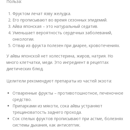
Польза:
Фруктом лечат язву желудка.
Его прописывают во время сезонных эпидемий.
Айва японская – это натуральный седатив.
Уменьшает вероятность сердечных заболеваний,
онкологии.
Отвар из фрукта полезен при диарее, кровотечениях.
У айвы японской нет холестерина, жиров, натрия. Но
много клетчатки, меди. Это ингредиент в рецептах
диетических блюд.
Целители рекомендуют препараты из частей экзота:
Отваренные фрукты – противотошнотное, печеночное
средство.
Припарками из мякоти, сока айвы устраняют
трещиноватость заднего прохода.
Сок спелых фруктов прописывают при астме, болезнях
системы дыхания, как антисептик.