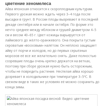
цветение хеномелеса
Айва японская относится к скороплодным культурам.
Первого урожая можно ждать через 3–4 года после
высадки в грунт. В России плоды вызревают в последней
декаде сентября или в начале октября. По форме это
нечто среднее между яблоком и грушей диаметром 4–5
см и весом 40–65 г. Цвет кожицы варьируется от
лаймового до жёлто-оранжевого. Она покрыта густым
сероватым «восковым» налётом. Он неплохо защищает
айву от порчи и холодов, но до первых серьёзных
морозов её все же желательно снять. Даже полностью
созревшие плоды очень крепко держатся на ветках,
поэтому при сборе урожая нужно быть осторожным,
чтобы не повредить растение. Неспелая айва хорошо
дозревает в холодильнике при температуре 3–5ºС. В
свежем виде в таких же условиях её можно сохранить до
конца зимы.