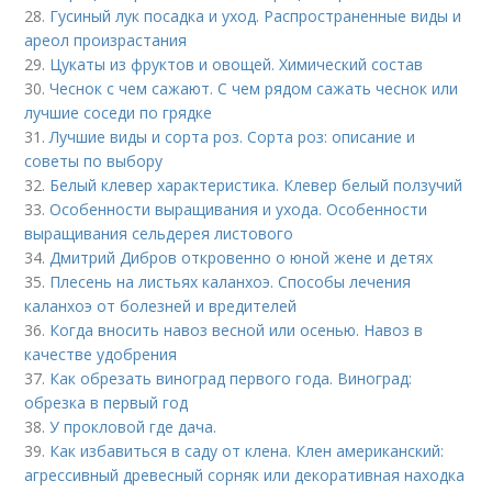
28.
Гусиный лук посадка и уход. Распространенные виды и
ареол произрастания
29.
Цукаты из фруктов и овощей. Химический состав
30.
Чеснок с чем сажают. С чем рядом сажать чеснок или
лучшие соседи по грядке
31.
Лучшие виды и сорта роз. Сорта роз: описание и
советы по выбору
32.
Белый клевер характеристика. Клевер белый ползучий
33.
Особенности выращивания и ухода. Особенности
выращивания сельдерея листового
34.
Дмитрий Дибров откровенно о юной жене и детях
35.
Плесень на листьях каланхоэ. Способы лечения
каланхоэ от болезней и вредителей
36.
Когда вносить навоз весной или осенью. Навоз в
качестве удобрения
37.
Как обрезать виноград первого года. Виноград:
обрезка в первый год
38.
У прокловой где дача.
39.
Как избавиться в саду от клена. Клен американский:
агрессивный древесный сорняк или декоративная находка