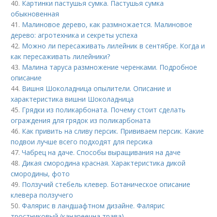
40.
Картинки пастушья сумка. Пастушья сумка
обыкновенная
41.
Малиновое дерево, как размножается. Малиновое
дерево: агротехника и секреты успеха
42.
Можно ли пересаживать лилейник в сентябре. Когда и
как пересаживать лилейники?
43.
Малина таруса размножение черенками. Подробное
описание
44.
Вишня Шоколадница опылители. Описание и
характеристика вишни Шоколадница
45.
Грядки из поликарбоната. Почему стоит сделать
ограждения для грядок из поликарбоната
46.
Как привить на сливу персик. Прививаем персик. Какие
подвои лучше всего подходят для персика
47.
Чабрец на даче. Способы выращивания на даче
48.
Дикая смородина красная. Характеристика дикой
смородины, фото
49.
Ползучий стебель клевер. Ботаническое описание
клевера ползучего
50.
Фалярис в ландшафтном дизайне. Фалярис
тростниковый (канареечна трава)