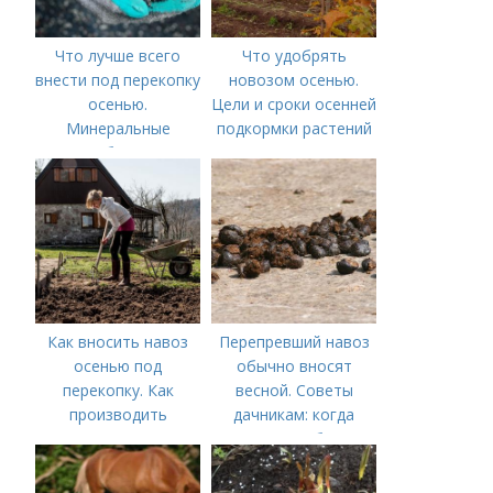
Что лучше всего
Что удобрять
внести под перекопку
новозом осенью.
осенью.
Цели и сроки осенней
Минеральные
подкормки растений
удобрения
Как вносить навоз
Перепревший навоз
осенью под
обычно вносят
перекопку. Как
весной. Советы
производить
дачникам: когда
перекопку огорода
вносить удобрение
— весной или осенью
(СОВЕТЫ ОПЫТНЫХ)