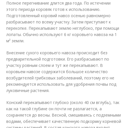
Полное перегнивание длится два года. По истечении
этого периода коровяк готов к использованию.
Подготовленный коровий навоз осенью равномерно
разбрасывают по всему участку. Затем приступают к
перекопке. Перекапывают землю неглубоко, при помощи
лопаты. Обычно используют 6 кг коровьего навоза на 1
м² земли.
Внесение сухого коровьего навоза происходит без
предварительной подготовки. Его разбрасывают по
участку ровным слоем и тут же перекапывают. В
коровьем навозе содержится большое количество
возбудителей грибковых заболеваний, поэтому его не
рекомендуется использовать для удобрения почвы под
луковичные растения.
Конский перекапывают глубоко (около 40 см вглубь), так
как на такой глубине он почти не разлагается, а
сохраняется до весны. Весной, смешиваясь с подземными
водами, обеспечивает качественную подкормку корневой
системы растений. В состав конского навоза входит