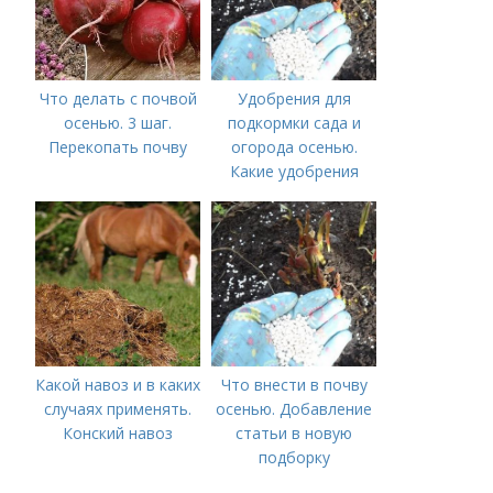
Что делать с почвой
Удобрения для
осенью. 3 шаг.
подкормки сада и
Перекопать почву
огорода осенью.
Какие удобрения
вносить осенью и как
правильно это
делать?
Какой навоз и в каких
Что внести в почву
случаях применять.
осенью. Добавление
Конский навоз
статьи в новую
подборку