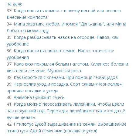
на даче
33.
Когда вносить компост в почву весной или осенью.
Внесение компоста
34.
Мина экзотика любви. Ипомея "Динь-динь", или Мина
Лобата в моем саду
35.
Когда разбрасывать навоз на огороде. Навоз, как
удобрение
36.
Когда вносить навоз в землю. Навоз в качестве
удобрения
37.
Каланхоэ покрылся белым налетом. Каланхоэ болезни
листьев и лечение. Мучнистая роса
38.
Как бороться с кленами. При помощи гербицидов
39.
Чернослив уход и посадка. Сорт сливы «Чернослив»:
правила посадки и ухода
40.
Анемона бриджит смесь.
41.
Когда можно пересаживать лилейники, чтобы цвели
на следующий год. Пересадка лилейников: как и когда её
лучше делать
42.
Птилотус Джой выращивание из семян. Выращивание
птилотуса Джой семенами (посадка и уход)