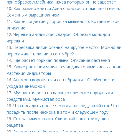
при обрезке лилейника, из-за которых он не зацветет
10.
Как размножается Айва японская с помощью семян.
Семенным выращиванием
11.
Какое соцветие у горошка мышиного. Ботаническое
описание
12.
Черешня английская сладкая. Обрезка молодой
черешни
13.
Пересадка лилий осенью на другое место.. Можно ли
пересаживать лилии в сентябре?
14.
Где растет горькая полынь. Описание растения
15.
Какие растения являются индикаторами кислых почв.
Растения-индикаторы
16.
Анемона корончатая сент бриджит. Особенности
ухода за анемоной
17.
Мучнистая роса на каланхоэ лечение народными
средствами. Мучнистая роса
18.
Что посадить после чеснока на следующий год. Что
посадить после чеснока в этом и следующем году
19.
Сок на зиму из слив. Сливовый сок на зиму: два
рецепта
20.
Анемона сент бриджит. Анемона: посадка и уход