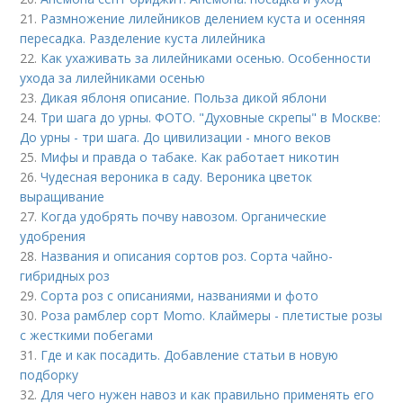
21.
Размножение лилейников делением куста и осенняя
пересадка. Разделение куста лилейника
22.
Как ухаживать за лилейниками осенью. Особенности
ухода за лилейниками осенью
23.
Дикая яблоня описание. Польза дикой яблони
24.
Три шага до урны. ФОТО. "Духовные скрепы" в Москве:
До урны - три шага. До цивилизации - много веков
25.
Мифы и правда о табаке. Как работает никотин
26.
Чудесная вероника в саду. Вероника цветок
выращивание
27.
Когда удобрять почву навозом. Органические
удобрения
28.
Названия и описания сортов роз. Сорта чайно-
гибридных роз
29.
Сорта роз с описаниями, названиями и фото
30.
Роза рамблер сорт Momo. Клаймеры - плетистые розы
с жесткими побегами
31.
Где и как посадить. Добавление статьи в новую
подборку
32.
Для чего нужен навоз и как правильно применять его