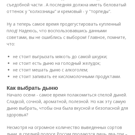
съедобной части . А последняя должна иметь беловатый
оттенок у "колхозницы" и кремовый - у "торпеды".
Ну а теперь самое время продегустировать купленный
плод! Надеюсь, что воспользовавшись данными
советами, вы не ошиблись с выбором! Главное, помните,
что:
не стоит выгрызать мякоть до самой шкурки;
не стоит есть дыню на голодный желудок;
не стоит мешать дыню с алкоголем;
не стоит запивать ее кисломолочными продуктами.
Как выбрать дыню
Начало осени - самое время полакомиться спелой дыней.
Сладкой, сочной, ароматной, полезной. Но как эту самую
дыню выбрать, чтобы она была вкусной и безопасной для
здоровья?
Несмотря на огромное количество выведенных сортов
дыни, в средней полосе России продаются лишь два-три –